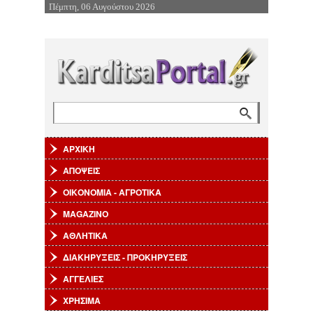
Πέμπτη, 06 Αυγούστου 2026
Επιστροφή στην Πλοήγηση
Αναζήτηση
Φόρμα αναζήτησης
ΑΡΧΙΚΗ
ΑΠΟΨΕΙΣ
ΟΙΚΟΝΟΜΙΑ - ΑΓΡΟΤΙΚΑ
MAGAZINO
ΑΘΛΗΤΙΚΑ
ΔΙΑΚΗΡΥΞΕΙΣ - ΠΡΟΚΗΡΥΞΕΙΣ
ΑΓΓΕΛΙΕΣ
ΧΡΗΣΙΜΑ