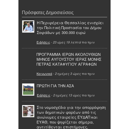
Πρόσφατες Δημοσιεύσεις
Η Περιφέρεια Θεσσαλίας ενισχύει
την Πολιτική Προστασία του Δήμου
Σοφάδων με 300.000 ευρώ
Ειδήσεις
-
πιο πριν
23 ώρες 19 λεπτά
ΠΡΟΓΡΑΜΜΑ ΙΕΡΩΝ ΑΚΟΛΟΥΘΙΩΝ
ΜΗΝΟΣ ΑΥΓΟΥΣΤΟΥ ΙΕΡΑΣ ΜΟΝΗΣ
ΠΕΤΡΑΣ ΚΑΤΑΦΥΓΙΟΥ ΑΓΡΑΦΩΝ
Κοινωνικά
-
πιο πριν
2 ημέρες 3 ώρες
ΠΡΩΤΗ ΓΙΑ ΤΗΝ ΑΣΑ
Ειδήσεις
-
πιο πριν
2 ημέρες 13 ώρες
Στο νομοσχέδιο για την απορρόφηση
των δημοτικών φορέων από τις
ανώνυμες εταιρείες ΕΥΔΑΠ και
ΕΥΑΘ, που ψηφίζεται σήμερα,
αντιτίθενται επιστήμονες,