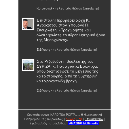
Κοινωνικά
- τελευταία θέαση [timestamp]
Επιστολή Περιφερειάρχη Κ.
Αγοραστού στον Υπουργό Π.
Σκουρλέτη: «Προχωρήστε και
ολοκληρώστε το υδροηλεκτρικό έργο
της Μεσοχώρας»
Ειδήσεις
- τελευταία θέαση [timestamp]
Στο Ριζοβούνι η Βουλευτής του
ΣΥΡΙΖΑ, κ. Παναγιώτα Βράντζα,
όπου διαπίστωσε το μέγεθος της
καταστροφής, από τη νυχτερινή
καταρρακτώδη βροχή.
Ειδήσεις
- τελευταία θέαση [timestamp]
Copyright ©2026 KARDITSA PORTAL :: Η Ηλεκτρονική
Εφημερίδα της Καρδίτσας |
Διαφήμιση
|
Επικοινωνία
|
Σχεδιασμός Ιστοσελίδας:
AMAZING
Multimedia