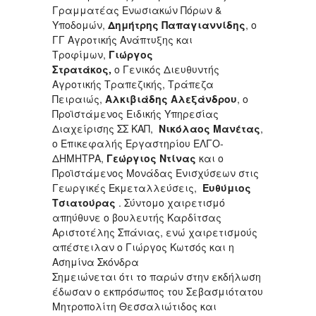
Γραμματέας Ενωσιακών Πόρων &
Υποδομών,
Δημήτρης Παπαγιαννίδης
, ο
ΓΓ Αγροτικής Ανάπτυξης και
Τροφίμων,
Γιώργος
Στρατάκος,
ο Γενικός Διευθυντής
Αγροτικής Τραπεζικής, Τράπεζα
Πειραιώς,
Αλκιβιάδης Αλεξάνδρου
, ο
Προϊστάμενος Ειδικής Υπηρεσίας
Διαχείρισης ΣΣ ΚΑΠ,
Νικόλαος Μανέτας
,
ο Επικεφαλής Εργαστηρίου ΕΛΓΟ-
ΔΗΜΗΤΡΑ,
Γεώργιος Ντίνας
και ο
Προϊστάμενος Μονάδας Ενισχύσεων στις
Γεωργικές Εκμεταλλεύσεις,
Ευθύμιος
Τσιατούρας
. Σύντομο χαιρετισμό
απηύθυνε ο βουλευτής Καρδίτσας
Αριστοτέλης Σπάνιας, ενώ χαιρετισμούς
απέστειλαν ο Γιώργος Κωτσός και η
Ασημίνα Σκόνδρα
Σημειώνεται ότι το παρών στην εκδήλωση
έδωσαν ο εκπρόσωπος του Σεβασμιότατου
Μητροπολίτη Θεσσαλιώτιδος και