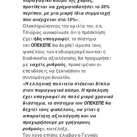
παραγωγικό κόσμο της χώρας,
προτίθεται να χρηματοδοτήσει το 35%
περίπου, με μια μικρή ίδια συμμετοχή
που ανέρχεται στο 15%»
.
Ολοκληρώνοντας την ομιλία του, ο κ.
Τσιάρας ανακοίνωσε ότι η πρόσκληση
έχει
ήδη υπογραφεί
, το σύστημα
του
ΟΠΕΚΕΠΕ
θα δεχθεί άμεσα τους
φακέλους των ενδιαφερομένων και η
διαδικασία αξιολόγησης θα προχωρήσει
με
ταχείς ρυθμούς
, προκειμένου οι
επενδύσεις να ξεκινήσουν το
συντομότερο δυνατόν.
«Η ελληνική πολιτεία στέκεται δίπλα
στον παραγωγικό κόσμο. Η πρόκληση
έχει υπογραφεί σε πολύ μικρό χρονικό
διάστημα, το σύστημα του ΟΠΕΚΕΠΕ θα
δεχτεί τους φακέλους, να γίνει η
απαραίτητη αξιολόγηση και να
προχωρήσουμε με γρήγορους
ρυθμούς»
,
κατέληξε.
Τον λόγο επίσης έλαβαν ο Γενικός