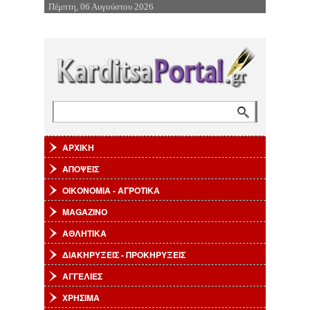
Πέμπτη, 06 Αυγούστου 2026
Επιστροφή στην Πλοήγηση
Αναζήτηση
Φόρμα αναζήτησης
ΑΡΧΙΚΗ
ΑΠΟΨΕΙΣ
ΟΙΚΟΝΟΜΙΑ - ΑΓΡΟΤΙΚΑ
MAGAZINO
ΑΘΛΗΤΙΚΑ
ΔΙΑΚΗΡΥΞΕΙΣ - ΠΡΟΚΗΡΥΞΕΙΣ
ΑΓΓΕΛΙΕΣ
ΧΡΗΣΙΜΑ