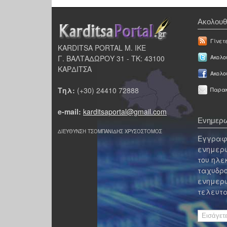
Ακολουθ
Γίνετ
KARDITSA PORTAL Μ. ΙΚΕ
Γ. ΒΑΛΤΑΔΩΡΟΥ 31 - ΤΚ: 43100
Ακολου
ΚΑΡΔΙΤΣΑ
Ακολο
Τηλ:
(+30) 24410 72888
Παρακ
e-mail:
karditsaportal@gmail.com
Ενημερω
ΔΙΕΥΘΥΝΣΗ ΤΣΟΜΠΑΝΙΔΗΣ ΧΡΥΣΟΣΤΟΜΟΣ
Εγγραφε
ενημερω
του ηλε
ταχυδρο
ενημερω
τελευτα