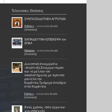
Τελευταίες Θεάσεις
ΣΥΝΤΑΞΙΟΔΟΤΗΣΗ ΑΓΡΟΤΩΝ
Ειδήσεις
- τελευταία θέαση
[timestamp]
ΕΚΠΑΙΔΕΥΤΙΚΗ ΕΠΙΣΚΕΨΗ 1ου
ΕΠΑΛ
Magazino
- τελευταία θέαση
[timestamp]
Διατοπική συνεργασία
«Ανάπτυξη Συνεργατισμού»
και το μέλλον του
οικοσυστήματος με πρότυπο
μοντέλο την
Καρδίτσα.Τριήμερο συνέδριο
στην Καρδιτσα
Ειδήσεις
- τελευταία θέαση
[timestamp]
Ένας χρόνος, τόσα έργα και
μια υπόσχεση