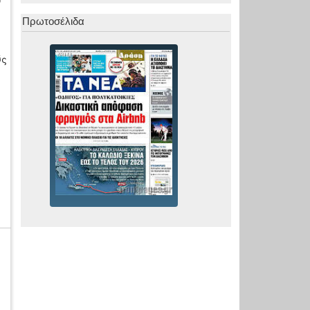
ν
Πρωτοσέλιδα
ύς