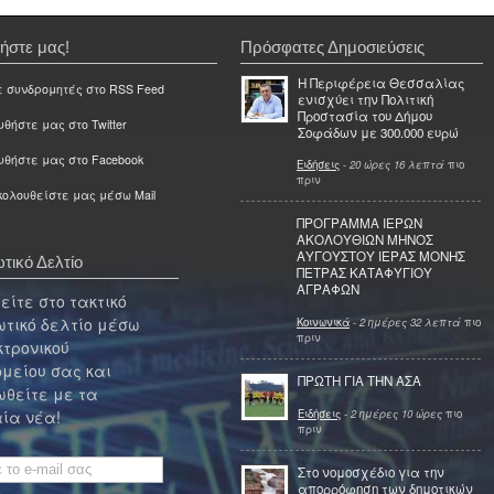
ήστε μας!
Πρόσφατες Δημοσιεύσεις
Η Περιφέρεια Θεσσαλίας
ε συνδρομητές στο RSS Feed
ενισχύει την Πολιτική
Προστασία του Δήμου
θήστε μας στο Twitter
Σοφάδων με 300.000 ευρώ
υθήστε μας στο Facebook
Ειδήσεις
-
20 ώρες 16 λεπτά
πιο
πριν
ολουθείστε μας μέσω Mail
ΠΡΟΓΡΑΜΜΑ ΙΕΡΩΝ
ΑΚΟΛΟΥΘΙΩΝ ΜΗΝΟΣ
ΑΥΓΟΥΣΤΟΥ ΙΕΡΑΣ ΜΟΝΗΣ
τικό Δελτίο
ΠΕΤΡΑΣ ΚΑΤΑΦΥΓΙΟΥ
ΑΓΡΑΦΩΝ
ίτε στο τακτικό
τικό δελτίο μέσω
Κοινωνικά
-
2 ημέρες 32 λεπτά
πιο
πριν
κτρονικού
μείου σας και
ΠΡΩΤΗ ΓΙΑ ΤΗΝ ΑΣΑ
θείτε με τα
Ειδήσεις
-
2 ημέρες 10 ώρες
πιο
ία νέα!
πριν
Στο νομοσχέδιο για την
απορρόφηση των δημοτικών