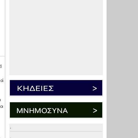
ή
τά
ο
ια
.
.