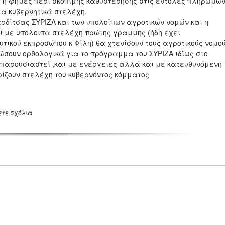
 η φήμες περί σκόπιμης καθυστέρησης στις εντολές πληρωμώ
λά κυβερνητικά στελέχη.
ρδίτσας ΣΥΡΙΖΑ και των υπολοίπων αγροτικών νομών και η
ί με υπόλοιπα στελέχη πρώτης γραμμής (ήδη έχει
τικού εκπροσώπου κ Φίλη) θα χτενίσουν τους αγροτικούς νομο
σουν ορθολογικά για το πρόγραμμα του ΣΥΡΙΖΑ ιδίως στο
 παρουσιαστεί ,και με ενέργειες αλλά και με κατευθυνόμενη
ίζουν στελέχη του κυβερνόντος κόμματος
ετε σχόλια