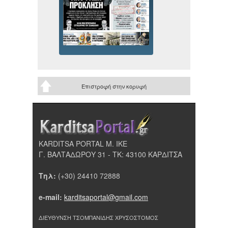
Επιστροφή στην κορυφή
KARDITSA PORTAL Μ. ΙΚΕ
Γ. ΒΑΛΤΑΔΩΡΟΥ 31 - ΤΚ: 43100 ΚΑΡΔΙΤΣΑ
Τηλ:
(+30) 24410 72888
e-mail:
karditsaportal@gmail.com
ΔΙΕΥΘΥΝΣΗ ΤΣΟΜΠΑΝΙΔΗΣ ΧΡΥΣΟΣΤΟΜΟΣ