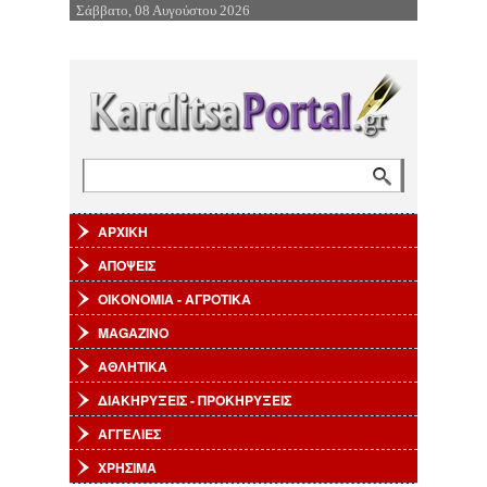
Σάββατο, 08 Αυγούστου 2026
Επιστροφή στην Πλοήγηση
Αναζήτηση
Φόρμα αναζήτησης
ΑΡΧΙΚΗ
ΑΠΟΨΕΙΣ
ΟΙΚΟΝΟΜΙΑ - ΑΓΡΟΤΙΚΑ
MAGAZINO
ΑΘΛΗΤΙΚΑ
ΔΙΑΚΗΡΥΞΕΙΣ - ΠΡΟΚΗΡΥΞΕΙΣ
ΑΓΓΕΛΙΕΣ
ΧΡΗΣΙΜΑ