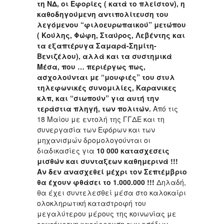
τη ΝΔ, οι Εφορίες ( κατά το πλείστον), η
καθοδηγούμενη αντιπολίτευση του
λεγόμενου “φιλοευρωπαικού” μετώπου
( Κούλης, Φώφη, Σταύρος, Λεβέντης και
τα εξαπτέρυγα Σαμαρά-Σημίτη-
Βενιζέλου), αλλά και τα συστημικά
Μέσα, που … περιέργως πως,
ασχολούνται με “μουφιές” του στυλ
τηλεφωνικές συνομιλίες, Καρανικες
κλπ, και “σιωπούν” για αυτή την
τεράστια πληγή, των πολιτών.
Από τις
18 Μαίου με εντολή της ΓΓΔΕ και τη
συνεργασία των Εφόρων και των
μηχανισμών δρομολογούνται οι
διαδικασίες για
10 000 κατασχεσεις
μισθών και συνταξεων καθημερινά !!!
Αν δεν ανασχεθεί μέχρι τον Σεπτέμβριο
θα έχουν φθάσει το 1.000.000 !!!
Δηλαδή,
θα έχει συντελεσθεί μέσα στο καλοκαίρι
ολοκληρωτική καταστροφή του
μεγαλύτερου μέρους της κοινωνίας με
ταυτόχρονη κατάρρευση των εσόδων,