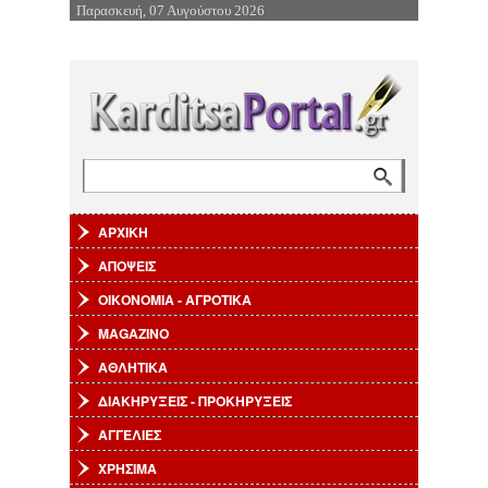
Παρασκευή, 07 Αυγούστου 2026
Επιστροφή στην Πλοήγηση
Αναζήτηση
Φόρμα αναζήτησης
ΑΡΧΙΚΗ
ΑΠΟΨΕΙΣ
ΟΙΚΟΝΟΜΙΑ - ΑΓΡΟΤΙΚΑ
MAGAZINO
ΑΘΛΗΤΙΚΑ
ΔΙΑΚΗΡΥΞΕΙΣ - ΠΡΟΚΗΡΥΞΕΙΣ
ΑΓΓΕΛΙΕΣ
ΧΡΗΣΙΜΑ