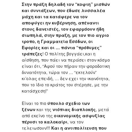
Στην πράξη δηλαδή τον “κοφτη” μισθών
και συντάξεων, που έδωσε λυσσαλέα
μάχη και τα κατάφερε να τον
αποφύγει ην κυβέρνηση, απέναντι
στους δανειστές, τον εφαρμόουν ήδη
σιωπηλά, στην πραξη, με τον πιο αγριο
τροπο, η Γραμματεία Εσόδων, οι
Εφορίες και οι … πάντα “πρόθυμες”
τράπεζες
! Ο πολίτης βογγάει,και η
αίσθηση, που πάει να περάσει στον κόσμο
είναι ότι, “Αφού του πήραν την φοροδοτικη
δυνατότητα, τώρα τον … “εκτελούν”
κι’ολας επειδή, … δεν εχει την ικανότητα,
που το ίδιο το κράτος του στέρησε, με την
κατάσχεση!”
Είναι το πιο
ύπουλο σχεδιο των
ξένων
και της
ντόπιας διαπλοκής
, μετά
από εκείνο της
οικονομικής ασφυξίας
πέρυσι το καλοκαίρι
, να τον
τελειωσουν!!!
Και η αντιπολίτευση που