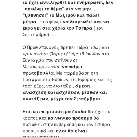
το εχει αντιληφθεί και ενημερωθεί, δεν
“σηκώνει το θέμα” για να μην …
“ξυπνήσει” το Μαξίμου και πάρει
μέτρα.
Το αφήνει
να διογκωθεί και να
εκραγεί στα χέρια του Τσίπρα
( τον
Σεπτέμβριο) …
Ο Πρωθυπουργός πρέπει τώρα,
ίσως και
πριν από το “βαριετέ” της 15 Ιουνίου στο
Σύνταγμα που στήνουν οι
Μενουευρωπαίοι
,
να πάρει
πρωτοβουλία
. Με παρέμβαση στη
Γραμματεία Εσόδων, τις Εφορίες και τις
τράπεζες, να διατάξει,
άμεση
ανάσχεση κατασχέσεων, μισθών και
συντάξεων, μέχρι τον Σεπτέμβριο
.
Έτσι και
περισσότερα έσοδα
θα έχει το
κράτος
και κοινωνικό πρόσημο
θα
πιστωθεί στην κυβέρνηση και τον Τσίπρα
προσωπικά και
ολοι θα είναι
ευχαριστημένοι
.