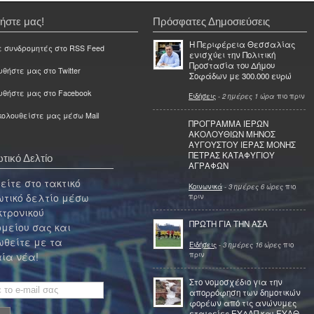
ήστε μας!
Πρόσφατες Δημοσιεύσεις
Η Περιφέρεια Θεσσαλίας
ε συνδρομητές στο RSS Feed
ενισχύει την Πολιτική
Προστασία του Δήμου
θήστε μας στο Twitter
Σοφάδων με 300.000 ευρώ
υθήστε μας στο Facebook
Ειδήσεις
-
2 ημέρες 1 ώρα
πιο πριν
ολουθείστε μας μέσω Mail
ΠΡΟΓΡΑΜΜΑ ΙΕΡΩΝ
ΑΚΟΛΟΥΘΙΩΝ ΜΗΝΟΣ
ΑΥΓΟΥΣΤΟΥ ΙΕΡΑΣ ΜΟΝΗΣ
ΠΕΤΡΑΣ ΚΑΤΑΦΥΓΙΟΥ
τικό Δελτίο
ΑΓΡΑΦΩΝ
ίτε στο τακτικό
Κοινωνικά
-
3 ημέρες 6 ώρες
πιο
τικό δελτίο μέσω
πριν
κτρονικού
ΠΡΩΤΗ ΓΙΑ ΤΗΝ ΑΣΑ
μείου σας και
θείτε με τα
Ειδήσεις
-
3 ημέρες 16 ώρες
πιο
πριν
ία νέα!
Στο νομοσχέδιο για την
απορρόφηση των δημοτικών
φορέων από τις ανώνυμες
εταιρείες ΕΥΔΑΠ και ΕΥΑΘ,