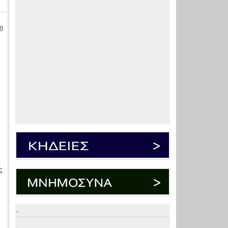
ή
ς
.
.