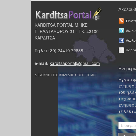
Ακολουθ
Γίνετ
KARDITSA PORTAL Μ. ΙΚΕ
Γ. ΒΑΛΤΑΔΩΡΟΥ 31 - ΤΚ: 43100
Ακολου
ΚΑΡΔΙΤΣΑ
Ακολο
Τηλ:
(+30) 24410 72888
Παρακ
e-mail:
karditsaportal@gmail.com
Ενημερω
ΔΙΕΥΘΥΝΣΗ ΤΣΟΜΠΑΝΙΔΗΣ ΧΡΥΣΟΣΤΟΜΟΣ
Εγγραφε
ενημερω
του ηλε
ταχυδρο
ενημερω
τελευτα