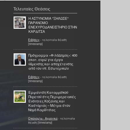
Τελευταίες Θεάσεις
Η ΑΣΤΥΝΟΜΙΑ ''ΞΗΛΩΣΕ''
ΠΑΡΑΝΟΜΟ
ΕΝΕΧΥΡΟΔΑΝΕΙΣΤΗΡΙΟ ΣΤΗΝ
ΚΑΡΔΙΤΣΑ
Ειδήσεις
- τελευταία θέαση
[timestamp]
Πρόγραμμα «ΦιλόΔημος»: 400
εκατ. ευρώ για έργα
ύδρευσης και αποχέτευσης
από τον υπ. Εσωτερικών
Ειδήσεις
- τελευταία θέαση
[timestamp]
Εμφάνιση Καταρροϊκού
Πυρετού στις Περιφερειακές
Ενότητες Κοζάνης και
Καστοριάς – Μέτρα στον
Νομό Καρδίτσας
Οικονομία - Αγροτικά
- τελευταία
θέαση [timestamp]