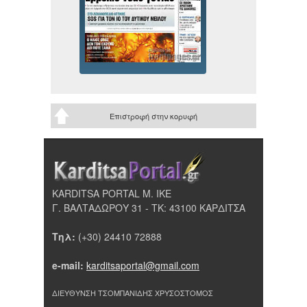
Επιστροφή στην κορυφή
KARDITSA PORTAL Μ. ΙΚΕ
Γ. ΒΑΛΤΑΔΩΡΟΥ 31 - ΤΚ: 43100 ΚΑΡΔΙΤΣΑ
Τηλ:
(+30) 24410 72888
e-mail:
karditsaportal@gmail.com
ΔΙΕΥΘΥΝΣΗ ΤΣΟΜΠΑΝΙΔΗΣ ΧΡΥΣΟΣΤΟΜΟΣ