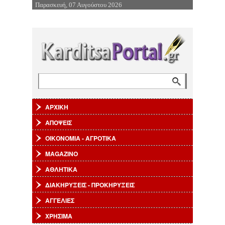
Παρασκευή, 07 Αυγούστου 2026
Επιστροφή στην Πλοήγηση
Αναζήτηση
Φόρμα αναζήτησης
ΑΡΧΙΚΗ
ΑΠΟΨΕΙΣ
ΟΙΚΟΝΟΜΙΑ - ΑΓΡΟΤΙΚΑ
MAGAZINO
ΑΘΛΗΤΙΚΑ
ΔΙΑΚΗΡΥΞΕΙΣ - ΠΡΟΚΗΡΥΞΕΙΣ
ΑΓΓΕΛΙΕΣ
ΧΡΗΣΙΜΑ