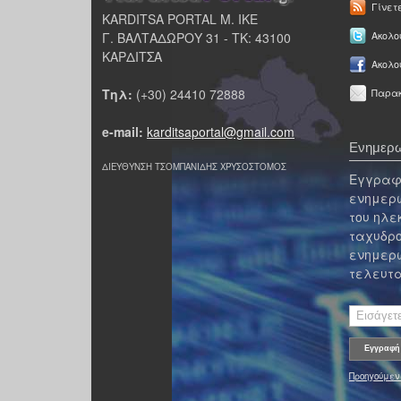
Γίνετ
KARDITSA PORTAL Μ. ΙΚΕ
Γ. ΒΑΛΤΑΔΩΡΟΥ 31 - ΤΚ: 43100
Ακολου
ΚΑΡΔΙΤΣΑ
Ακολο
Τηλ:
(+30) 24410 72888
Παρακ
e-mail:
karditsaportal@gmail.com
Ενημερω
ΔΙΕΥΘΥΝΣΗ ΤΣΟΜΠΑΝΙΔΗΣ ΧΡΥΣΟΣΤΟΜΟΣ
Εγγραφε
ενημερω
του ηλε
ταχυδρο
ενημερω
τελευτα
Προηγούμεν