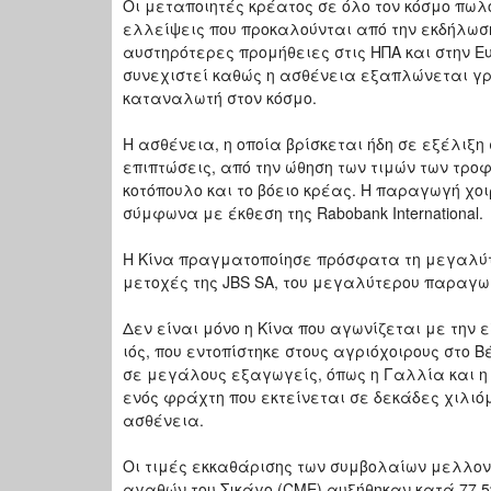
Οι μεταποιητές κρέατος σε όλο τον κόσμο πωλ
ελλείψεις που προκαλούνται από την εκδήλωση
αυστηρότερες προμήθειες στις ΗΠΑ και στην Ευρ
συνεχιστεί καθώς η ασθένεια εξαπλώνεται γρ
καταναλωτή στον κόσμο.
Η ασθένεια, η οποία βρίσκεται ήδη σε εξέλιξη
επιπτώσεις, από την ώθηση των τιμών των τρο
κοτόπουλο και το βόειο κρέας. Η παραγωγή χο
σύμφωνα με έκθεση της Rabobank International.
Η Κίνα πραγματοποίησε πρόσφατα τη μεγαλύτε
μετοχές της JBS SA, του μεγαλύτερου παραγω
Δεν είναι μόνο η Κίνα που αγωνίζεται με την 
ιός, που εντοπίστηκε στους αγριόχοιρους στο 
σε μεγάλους εξαγωγείς, όπως η Γαλλία και η
ενός φράχτη που εκτείνεται σε δεκάδες χιλιό
ασθένεια.
Οι τιμές εκκαθάρισης των συμβολαίων μελλον
αγαθών του Σικάγο (CME) αυξήθηκαν κατά 77,5% (α