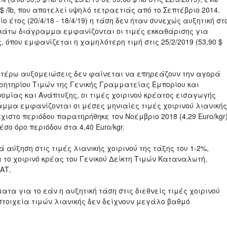
 $ /lb, που αποτελεί υψηλό τετραετιάς από το Σεπτέβριο 2014.
ο έτος (20/4/18 - 18/4/19) η τάση δεν ήταν συνεχώς αυξητική στ
ακάτω διάγραμμα εμφανίζονται οι τιμές εκκαθάρισης για
 όπου εμφανίζεται η χαμηλότερη τιμή στις 25/2/2019 (53,90 $
τέρω αυξομειώσεις δεν φαίνεται να επηρεάζουν την αγορά
ρητηρίου Τιμών της Γενικής Γραμματείας Εμπορίου και
μίας και Ανάπτυξης, οι τιμές χοιρινού κρέατος εισαγωγής
μμα εμφανίζονται οι μέσες μηνιαίες τιμές χοιρινού λιανικής
άχιστο περιόδου παρατηρήθηκε τον Νοέμβριο 2018 (4,29 Euro/kgr
μέσο όρο περιόδου στα 4,40 Euro/kgr.
ύξηση στις τιμές λιανικής χοιρινού της τάξης του 1-2%,
 το χοιρινό κρέας του Γενικού Δείκτη Τιμών Καταναλωτή,
ΑΤ.
 για το εάν η αυξητική τάση στις διεθνείς τιμές χοιρινού
τοιχεία τιμών λιανικής δεν δείχνουν μεγάλο βαθμό