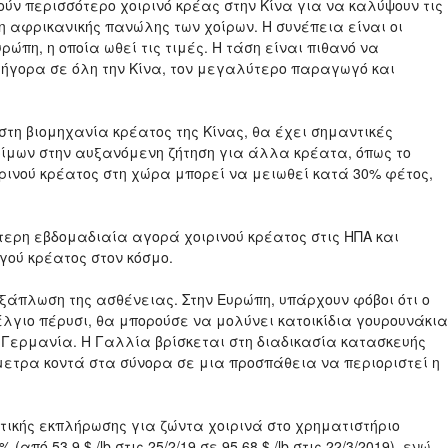
ούν περισσότερο χοιρινό κρέας στην Κίνα για να καλύψουν τις
 αφρικανικής πανώλης των χοίρων. Η συνέπεια είναι οι
ώπη, η οποία ωθεί τις τιμές. Η τάση είναι πιθανό να
ήγορα σε όλη την Κίνα, τον μεγαλύτερο παραγωγό και
 στη βιομηχανία κρέατος της Κίνας, θα έχει σημαντικές
φίμων στην αυξανόμενη ζήτηση για άλλα κρέατα, όπως το
ιρινού κρέατος στη χώρα μπορεί να μειωθεί κατά 30% φέτος,
ρη εβδομαδιαία αγορά χοιρινού κρέατος στις ΗΠΑ και
γού κρέατος στον κόσμο.
εξάπλωση της ασθένειας. Στην Ευρώπη, υπάρχουν φόβοι ότι ο
Βέλγιο πέρυσι, θα μπορούσε να μολύνει κατοικίδια γουρουνάκια
 Γερμανία. Η Γαλλία βρίσκεται στη διαδικασία κατασκευής
μετρα κοντά στα σύνορα σε μια προσπάθεια να περιοριστεί η
τικής εκπλήρωσης για ζώντα χοιρινά στο χρηματιστήριο
πό 53,9 $ /lb στις 25/2/19 σε 95,68 $ /lb στις 22/3/2019), ενώ