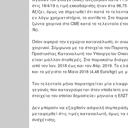
στις 18/4/19 η τιμή εκκαθάρισης ήταν στα 96,75
Αξίζει, όμως να σημειωθεί ότι κατά το τελευταί
εν λόγω χρηματιστήριο, το αντίθετο. Στο παρ
ζώντα χοιρινά στο CME κατά το τελευταίο έτος,
/lb).
Όσον αφορά την εγχώρια κατανάλωση, οι ανω
χοιρινού. Σύμφωνα με τα στοιχεία του Παρατη
Προστασίας Καταναλωτή του Υπουργείου Οικονο
είναι μάλλον σταθερές. Στο παρακάτω διάγρα
από τον Ιαν. 2018 έως και τον Απρ. 2019. Το ελ
και το μέγιστο το Μάιο 2018 (4,48 Euro/kgr) με 
Τον τελευταίο μήνα παρατηρείται μία ελαφρά α
γεγονός που καταγράφεται στον υποδείκτη για
στοιχεία του οποίου δημοσιεύει μηνιαία η ΕΛΣΤ
Δεν μπορούν να εξαχθούν ασφαλή συμπεράσματα
μεταφερθεί στις τιμές καταναλωτή, όμως τα σ
συσχέτισης.