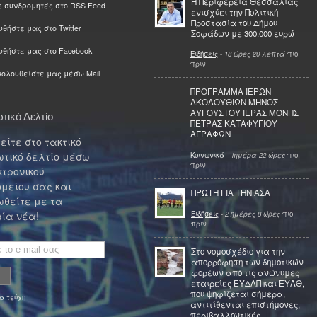
Η Περιφέρεια Θεσσαλίας
ε συνδρομητές στο RSS Feed
ενισχύει την Πολιτική
Προστασία του Δήμου
θήστε μας στο Twitter
Σοφάδων με 300.000 ευρώ
υθήστε μας στο Facebook
Ειδήσεις
-
18 ώρες 20 λεπτά
πιο
πριν
ολουθείστε μας μέσω Mail
ΠΡΟΓΡΑΜΜΑ ΙΕΡΩΝ
ΑΚΟΛΟΥΘΙΩΝ ΜΗΝΟΣ
ΑΥΓΟΥΣΤΟΥ ΙΕΡΑΣ ΜΟΝΗΣ
τικό Δελτίο
ΠΕΤΡΑΣ ΚΑΤΑΦΥΓΙΟΥ
ΑΓΡΑΦΩΝ
ίτε στο τακτικό
τικό δελτίο μέσω
Κοινωνικά
-
1ημέρα 22 ώρες
πιο
πριν
κτρονικού
μείου σας και
ΠΡΩΤΗ ΓΙΑ ΤΗΝ ΑΣΑ
θείτε με τα
Ειδήσεις
-
2 ημέρες 8 ώρες
πιο
ία νέα!
πριν
Στο νομοσχέδιο για την
απορρόφηση των δημοτικών
φορέων από τις ανώνυμες
εταιρείες ΕΥΔΑΠ και ΕΥΑΘ,
που ψηφίζεται σήμερα,
α τεύχη
αντιτίθενται επιστήμονες,
περιβαλλοντικές