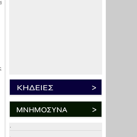
ή
ά
ς
.
.