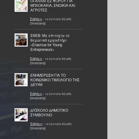
ΟΙ ΑΛΛΑΓΕΣ ΦΟΡΟΥ ΓΙΑ
ΜΠΛΟΚΑΚΙΑ, ΕΝΟΙΚΙΑ ΚΑΙ
ΑΓΡΟΤΕΣ
Ειδήσεις
- τελευταία θέαση
[timestamp]
ΣΘΕΒ: Με επιτυχία το
θεματικό εργαστήρι
«Erasmus for Young
Entrepreneurs»
Ειδήσεις
- τελευταία θέαση
[timestamp]
ΕΝΗΜΕΡΩΣΗ ΓΙΑ ΤΟ
ΚΟΙΝΩΝΙΚΟ ΤΙΜΟΛΟΓΙΟ ΤΗΣ
ΔΕΥΑΚ
Ειδήσεις
- τελευταία θέαση
[timestamp]
ΔΥΣΚΟΛΟ ΔΗΜΟΤΙΚΟ
ΣΥΜΒΟΥΛΙΟ
Ειδήσεις
- τελευταία θέαση
[timestamp]