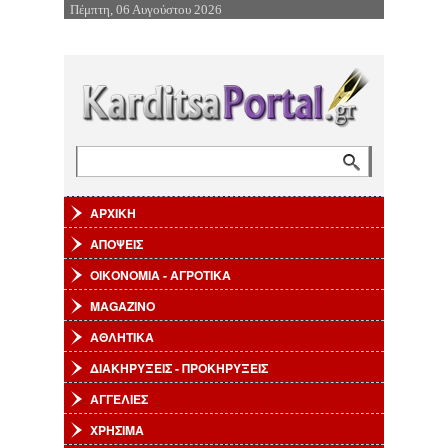
Πέμπτη, 06 Αυγούστου 2026
Επιστροφή στην Πλοήγηση
Αναζήτηση
Φόρμα αναζήτησης
ΑΡΧΙΚΗ
ΑΠΟΨΕΙΣ
ΟΙΚΟΝΟΜΙΑ - ΑΓΡΟΤΙΚΑ
MAGAZINO
ΑΘΛΗΤΙΚΑ
ΔΙΑΚΗΡΥΞΕΙΣ - ΠΡΟΚΗΡΥΞΕΙΣ
ΑΓΓΕΛΙΕΣ
ΧΡΗΣΙΜΑ