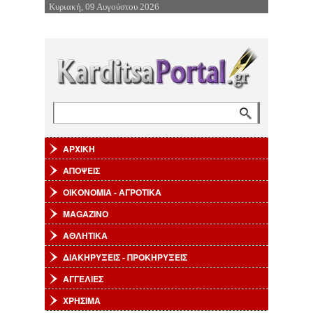
Κυριακή, 09 Αυγούστου 2026
Επιστροφή στην Πλοήγηση
Αναζήτηση
Φόρμα αναζήτησης
ΑΡΧΙΚΗ
ΑΠΟΨΕΙΣ
ΟΙΚΟΝΟΜΙΑ - ΑΓΡΟΤΙΚΑ
MAGAZINO
ΑΘΛΗΤΙΚΑ
ΔΙΑΚΗΡΥΞΕΙΣ - ΠΡΟΚΗΡΥΞΕΙΣ
ΑΓΓΕΛΙΕΣ
ΧΡΗΣΙΜΑ