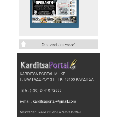
Επιστροφή στην κορυφή
KARDITSA PORTAL Μ. ΙΚΕ
Γ. ΒΑΛΤΑΔΩΡΟΥ 31 - ΤΚ: 43100 ΚΑΡΔΙΤΣΑ
Τηλ:
(+30) 24410 72888
e-mail:
karditsaportal@gmail.com
ΔΙΕΥΘΥΝΣΗ ΤΣΟΜΠΑΝΙΔΗΣ ΧΡΥΣΟΣΤΟΜΟΣ