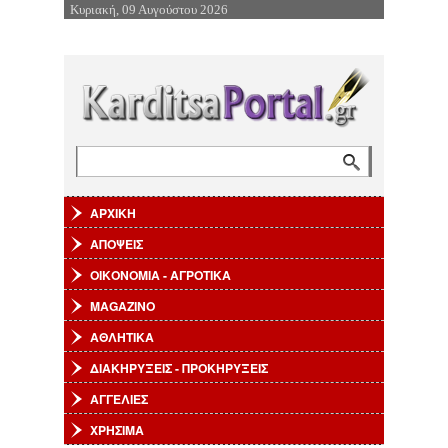
Κυριακή, 09 Αυγούστου 2026
Επιστροφή στην Πλοήγηση
Αναζήτηση
Φόρμα αναζήτησης
ΑΡΧΙΚΗ
ΑΠΟΨΕΙΣ
ΟΙΚΟΝΟΜΙΑ - ΑΓΡΟΤΙΚΑ
MAGAZINO
ΑΘΛΗΤΙΚΑ
ΔΙΑΚΗΡΥΞΕΙΣ - ΠΡΟΚΗΡΥΞΕΙΣ
ΑΓΓΕΛΙΕΣ
ΧΡΗΣΙΜΑ