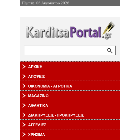
Πέμπτη, 06 Αυγούστου 2026
Επιστροφή στην Πλοήγηση
Αναζήτηση
Φόρμα αναζήτησης
ΑΡΧΙΚΗ
ΑΠΟΨΕΙΣ
ΟΙΚΟΝΟΜΙΑ - ΑΓΡΟΤΙΚΑ
MAGAZINO
ΑΘΛΗΤΙΚΑ
ΔΙΑΚΗΡΥΞΕΙΣ - ΠΡΟΚΗΡΥΞΕΙΣ
ΑΓΓΕΛΙΕΣ
ΧΡΗΣΙΜΑ