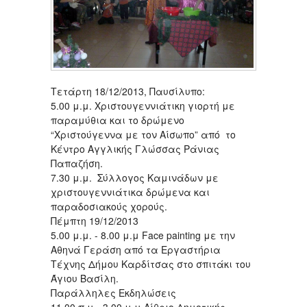
Τετάρτη 18/12/2013, Παυσίλυπο:
5.00 μ.μ. Χριστουγεννιάτικη γιορτή με
παραμύθια και το δρώμενο
“Χριστούγεννα με τον Αίσωπο” από το
Κέντρο Αγγλικής Γλώσσας Ράνιας
Παπαζήση.
7.30 μ.μ. Σύλλογος Καμινάδων με
χριστουγεννιάτικα δρώμενα και
παραδοσιακούς χορούς.
Πέμπτη 19/12/2013
5.00 μ.μ. - 8.00 μ.μ Face painting με την
Αθηνά Γεράση από τα Εργαστήρια
Τέχνης Δήμου Καρδίτσας στο σπιτάκι του
Άγιου Βασίλη.
Παράλληλες Εκδηλώσεις
11.00 π.μ. -3.00 μ.μ Αίθριο Δημοτικής