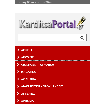
Πέμπτη, 06 Αυγούστου 2026
Επιστροφή στην Πλοήγηση
Αναζήτηση
Φόρμα αναζήτησης
ΑΡΧΙΚΗ
ΑΠΟΨΕΙΣ
ΟΙΚΟΝΟΜΙΑ - ΑΓΡΟΤΙΚΑ
MAGAZINO
ΑΘΛΗΤΙΚΑ
ΔΙΑΚΗΡΥΞΕΙΣ - ΠΡΟΚΗΡΥΞΕΙΣ
ΑΓΓΕΛΙΕΣ
ΧΡΗΣΙΜΑ