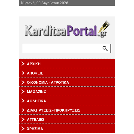
Κυριακή, 09 Αυγούστου 2026
Επιστροφή στην Πλοήγηση
Αναζήτηση
Φόρμα αναζήτησης
ΑΡΧΙΚΗ
ΑΠΟΨΕΙΣ
ΟΙΚΟΝΟΜΙΑ - ΑΓΡΟΤΙΚΑ
MAGAZINO
ΑΘΛΗΤΙΚΑ
ΔΙΑΚΗΡΥΞΕΙΣ - ΠΡΟΚΗΡΥΞΕΙΣ
ΑΓΓΕΛΙΕΣ
ΧΡΗΣΙΜΑ