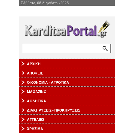
Σάββατο, 08 Αυγούστου 2026
Επιστροφή στην Πλοήγηση
Αναζήτηση
Φόρμα αναζήτησης
ΑΡΧΙΚΗ
ΑΠΟΨΕΙΣ
ΟΙΚΟΝΟΜΙΑ - ΑΓΡΟΤΙΚΑ
MAGAZINO
ΑΘΛΗΤΙΚΑ
ΔΙΑΚΗΡΥΞΕΙΣ - ΠΡΟΚΗΡΥΞΕΙΣ
ΑΓΓΕΛΙΕΣ
ΧΡΗΣΙΜΑ