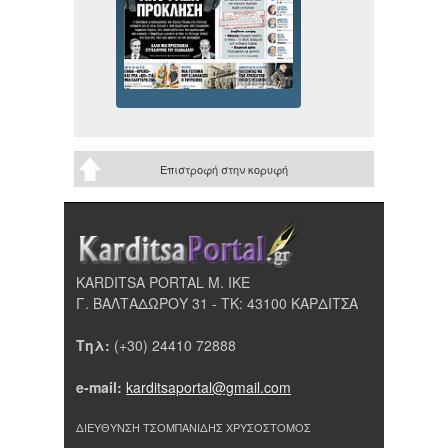
Επιστροφή στην κορυφή
KARDITSA PORTAL Μ. ΙΚΕ
Γ. ΒΑΛΤΑΔΩΡΟΥ 31 - ΤΚ: 43100 ΚΑΡΔΙΤΣΑ
Τηλ:
(+30) 24410 72888
e-mail:
karditsaportal@gmail.com
ΔΙΕΥΘΥΝΣΗ ΤΣΟΜΠΑΝΙΔΗΣ ΧΡΥΣΟΣΤΟΜΟΣ