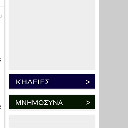
ή
ς
ό
.
.