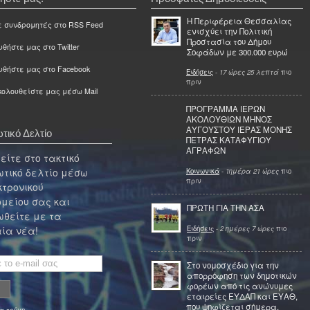
Η Περιφέρεια Θεσσαλίας
ε συνδρομητές στο RSS Feed
ενισχύει την Πολιτική
Προστασία του Δήμου
θήστε μας στο Twitter
Σοφάδων με 300.000 ευρώ
υθήστε μας στο Facebook
Ειδήσεις
-
17 ώρες 25 λεπτά
πιο
πριν
ολουθείστε μας μέσω Mail
ΠΡΟΓΡΑΜΜΑ ΙΕΡΩΝ
ΑΚΟΛΟΥΘΙΩΝ ΜΗΝΟΣ
ΑΥΓΟΥΣΤΟΥ ΙΕΡΑΣ ΜΟΝΗΣ
τικό Δελτίο
ΠΕΤΡΑΣ ΚΑΤΑΦΥΓΙΟΥ
ΑΓΡΑΦΩΝ
ίτε στο τακτικό
τικό δελτίο μέσω
Κοινωνικά
-
1ημέρα 21 ώρες
πιο
πριν
κτρονικού
μείου σας και
ΠΡΩΤΗ ΓΙΑ ΤΗΝ ΑΣΑ
θείτε με τα
Ειδήσεις
-
2 ημέρες 7 ώρες
πιο
ία νέα!
πριν
Στο νομοσχέδιο για την
απορρόφηση των δημοτικών
φορέων από τις ανώνυμες
εταιρείες ΕΥΔΑΠ και ΕΥΑΘ,
που ψηφίζεται σήμερα,
α τεύχη