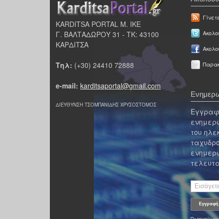
Γίνετ
KARDITSA PORTAL Μ. ΙΚΕ
Γ. ΒΑΛΤΑΔΩΡΟΥ 31 - ΤΚ: 43100
Ακολου
ΚΑΡΔΙΤΣΑ
Ακολο
Τηλ:
(+30) 24410 72888
Παρακ
e-mail:
karditsaportal@gmail.com
Ενημερω
ΔΙΕΥΘΥΝΣΗ ΤΣΟΜΠΑΝΙΔΗΣ ΧΡΥΣΟΣΤΟΜΟΣ
Εγγραφε
ενημερω
του ηλε
ταχυδρο
ενημερω
τελευτα
Προηγούμεν