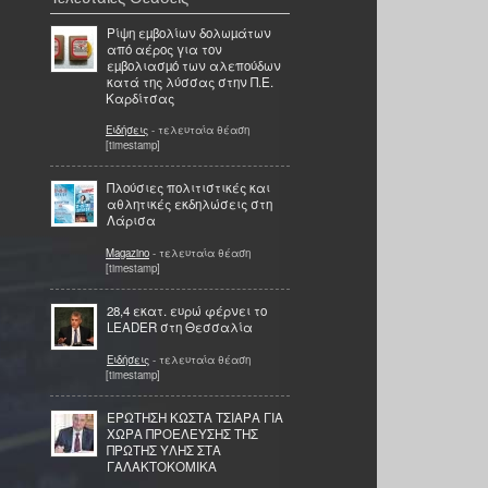
Ρίψη εµβολίων δολωµάτων
από αέρος για τον
εµβολιασµό των αλεπούδων
κατά της λύσσας στην Π.Ε.
Καρδίτσας
Ειδήσεις
- τελευταία θέαση
[timestamp]
Πλούσιες πολιτιστικές και
αθλητικές εκδηλώσεις στη
Λάρισα
Magazino
- τελευταία θέαση
[timestamp]
28,4 εκατ. ευρώ φέρνει το
LEADER στη Θεσσαλία
Ειδήσεις
- τελευταία θέαση
[timestamp]
ΕΡΩΤΗΣΗ ΚΩΣΤΑ ΤΣΙΑΡΑ ΓΙΑ
ΧΩΡΑ ΠΡΟΕΛΕΥΣΗΣ ΤΗΣ
ΠΡΩΤΗΣ ΥΛΗΣ ΣΤΑ
ΓΑΛΑΚΤΟΚΟΜΙΚΑ