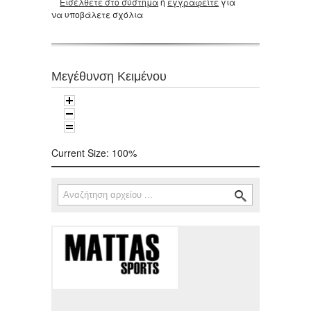
Εισέλθετε στο σύστημα
ή
εγγραφείτε
για
να υποβάλετε σχόλια
Μεγέθυνση Κειμένου
Current Size:
100%
Αναζήτηση
Φόρμα αναζήτησης