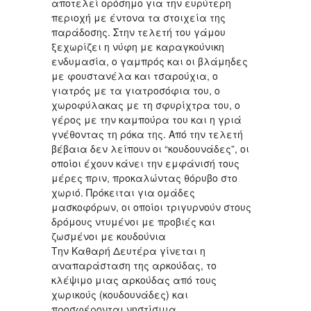
αποτελεί ορόσημο για την ευρύτερη
περιοχή με έντονα τα στοιχεία της
παράδοσης. Στην τελετή του γάμου
ξεχωρίζει η νύφη με καραγκούνικη
ενδυμασία, ο γαμπρός και οι βλάμηδες
με φουστανέλα και τσαρούχια, ο
γιατρός με τα γιατροσόφια του, ο
χωροφύλακας με τη σφυρίχτρα του, ο
γέρος με την καμπούρα του και η γριά
γνέθοντας τη ρόκα της. Από την τελετή
βέβαια δεν λείπουν οι “κουδουνάδες”, οι
οποίοι έχουν κάνει την εμφάνισή τους
μέρες πριν, προκαλώντας θόρυβο στο
χωριό. Πρόκειται για ομάδες
μασκοφόρων, οι οποίοι τριγυρνούν στους
δρόμους ντυμένοι με προβιές και
ζωσμένοι με κουδούνια
Την Καθαρή Δευτέρα γίνεται η
αναπαράσταση της αρκούδας, το
κλέψιμο μιας αρκούδας από τους
χωρικούς (κουδουνάδες) και
προσφέρονται νηστίσιμα