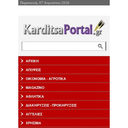
Παρασκευή, 07 Αυγούστου 2026
Επιστροφή στην Πλοήγηση
Αναζήτηση
Φόρμα αναζήτησης
ΑΡΧΙΚΗ
ΑΠΟΨΕΙΣ
ΟΙΚΟΝΟΜΙΑ - ΑΓΡΟΤΙΚΑ
MAGAZINO
ΑΘΛΗΤΙΚΑ
ΔΙΑΚΗΡΥΞΕΙΣ - ΠΡΟΚΗΡΥΞΕΙΣ
ΑΓΓΕΛΙΕΣ
ΧΡΗΣΙΜΑ