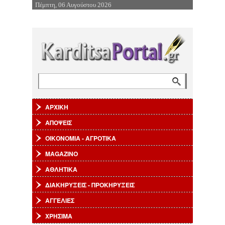
Πέμπτη, 06 Αυγούστου 2026
Επιστροφή στην Πλοήγηση
Αναζήτηση
Φόρμα αναζήτησης
ΑΡΧΙΚΗ
ΑΠΟΨΕΙΣ
ΟΙΚΟΝΟΜΙΑ - ΑΓΡΟΤΙΚΑ
MAGAZINO
ΑΘΛΗΤΙΚΑ
ΔΙΑΚΗΡΥΞΕΙΣ - ΠΡΟΚΗΡΥΞΕΙΣ
ΑΓΓΕΛΙΕΣ
ΧΡΗΣΙΜΑ