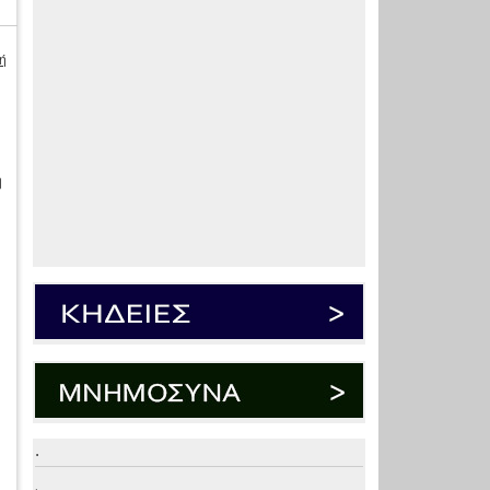
ή
η
.
.