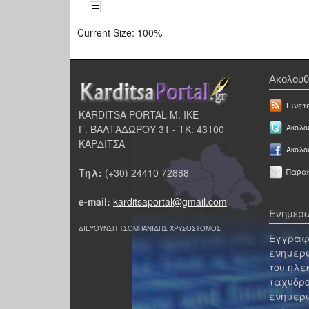
Current Size:
100%
Ακολουθ
Γίνετ
KARDITSA PORTAL Μ. ΙΚΕ
Γ. ΒΑΛΤΑΔΩΡΟΥ 31 - ΤΚ: 43100
Ακολου
ΚΑΡΔΙΤΣΑ
Ακολο
Τηλ:
(+30) 24410 72888
Παρακ
e-mail:
karditsaportal@gmail.com
Ενημερω
ΔΙΕΥΘΥΝΣΗ ΤΣΟΜΠΑΝΙΔΗΣ ΧΡΥΣΟΣΤΟΜΟΣ
Εγγραφε
ενημερω
του ηλε
ταχυδρο
ενημερω