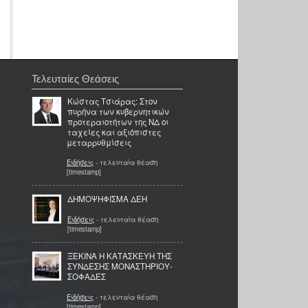
Τελευταίες Θεάσεις
Κώστας Τσιάρας: Στον
πυρήνα των κυβερνητικών
προτεραιοτήτων της ΝΔ οι
ταχείες και αξιόπιστες
μεταρρυθμίσεις
Ειδήσεις
- τελευταία θέαση
[timestamp]
ΔΗΜΟΨΗΦΙΣΜΑ ΔΕΗ
Ειδήσεις
- τελευταία θέαση
[timestamp]
ΞΕΚΙΝΑ Η ΚΑΤΑΣΚΕΥΗ ΤΗΣ
ΣΥΝΔΕΣΗΣ ΜΟΝΑΣΤΗΡΙΟΥ-
ΣΟΦΑΔΕΣ
Ειδήσεις
- τελευταία θέαση
[timestamp]