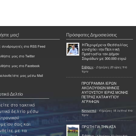
ήστε μας!
Πρόσφατες Δημοσιεύσεις
Η Περιφέρεια Θεσσαλίας
ε συνδρομητές στο RSS Feed
ενισχύει την Πολιτική
Προστασία του Δήμου
θήστε μας στο Twitter
Σοφάδων με 300.000 ευρώ
υθήστε μας στο Facebook
Ειδήσεις
-
2 ημέρες 20 ώρες
πιο
πριν
ολουθείστε μας μέσω Mail
ΠΡΟΓΡΑΜΜΑ ΙΕΡΩΝ
ΑΚΟΛΟΥΘΙΩΝ ΜΗΝΟΣ
ΑΥΓΟΥΣΤΟΥ ΙΕΡΑΣ ΜΟΝΗΣ
τικό Δελτίο
ΠΕΤΡΑΣ ΚΑΤΑΦΥΓΙΟΥ
ΑΓΡΑΦΩΝ
ίτε στο τακτικό
τικό δελτίο μέσω
Κοινωνικά
-
4 ημέρες 18 λεπτά
πιο
πριν
κτρονικού
μείου σας και
ΠΡΩΤΗ ΓΙΑ ΤΗΝ ΑΣΑ
θείτε με τα
Ειδήσεις
-
4 ημέρες 10 ώρες
πιο