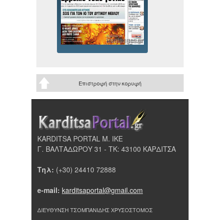
Επιστροφή στην κορυφή
KARDITSA PORTAL Μ. ΙΚΕ
Γ. ΒΑΛΤΑΔΩΡΟΥ 31 - ΤΚ: 43100 ΚΑΡΔΙΤΣΑ
Τηλ:
(+30) 24410 72888
e-mail:
karditsaportal@gmail.com
ΔΙΕΥΘΥΝΣΗ ΤΣΟΜΠΑΝΙΔΗΣ ΧΡΥΣΟΣΤΟΜΟΣ