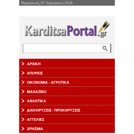
Παρασκευή, 07 Αυγούστου 2026
Επιστροφή στην Πλοήγηση
Αναζήτηση
Φόρμα αναζήτησης
ΑΡΧΙΚΗ
ΑΠΟΨΕΙΣ
ΟΙΚΟΝΟΜΙΑ - ΑΓΡΟΤΙΚΑ
MAGAZINO
ΑΘΛΗΤΙΚΑ
ΔΙΑΚΗΡΥΞΕΙΣ - ΠΡΟΚΗΡΥΞΕΙΣ
ΑΓΓΕΛΙΕΣ
ΧΡΗΣΙΜΑ