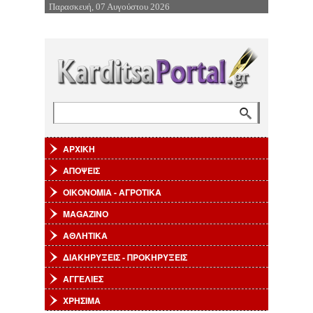
Παρασκευή, 07 Αυγούστου 2026
Επιστροφή στην Πλοήγηση
Αναζήτηση
Φόρμα αναζήτησης
ΑΡΧΙΚΗ
ΑΠΟΨΕΙΣ
ΟΙΚΟΝΟΜΙΑ - ΑΓΡΟΤΙΚΑ
MAGAZINO
ΑΘΛΗΤΙΚΑ
ΔΙΑΚΗΡΥΞΕΙΣ - ΠΡΟΚΗΡΥΞΕΙΣ
ΑΓΓΕΛΙΕΣ
ΧΡΗΣΙΜΑ