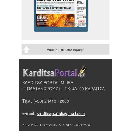
Επιστροφή στην κορυφή
KARDITSA PORTAL Μ. ΙΚΕ
Γ. ΒΑΛΤΑΔΩΡΟΥ 31 - ΤΚ: 43100 ΚΑΡΔΙΤΣΑ
Τηλ:
(+30) 24410 72888
e-mail:
karditsaportal@gmail.com
ΔΙΕΥΘΥΝΣΗ ΤΣΟΜΠΑΝΙΔΗΣ ΧΡΥΣΟΣΤΟΜΟΣ