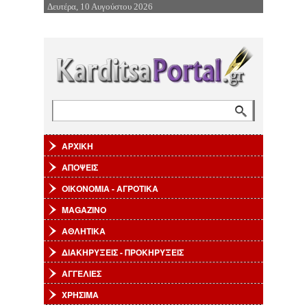
Δευτέρα, 10 Αυγούστου 2026
Επιστροφή στην Πλοήγηση
Αναζήτηση
Φόρμα αναζήτησης
ΑΡΧΙΚΗ
ΑΠΟΨΕΙΣ
ΟΙΚΟΝΟΜΙΑ - ΑΓΡΟΤΙΚΑ
MAGAZINO
ΑΘΛΗΤΙΚΑ
ΔΙΑΚΗΡΥΞΕΙΣ - ΠΡΟΚΗΡΥΞΕΙΣ
ΑΓΓΕΛΙΕΣ
ΧΡΗΣΙΜΑ