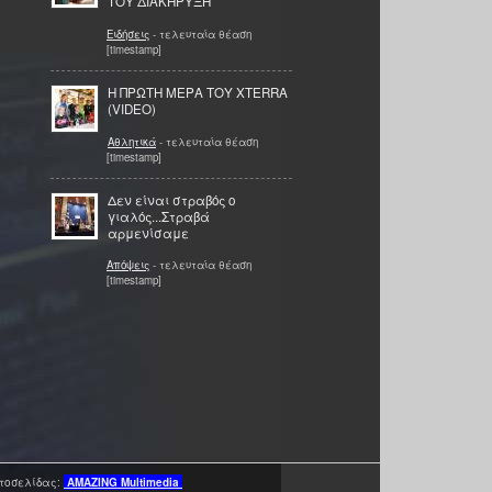
ΤΟΥ ΔΙΑΚΗΡΥΞΗ
Ειδήσεις
- τελευταία θέαση
[timestamp]
Η ΠΡΩΤΗ ΜΕΡΑ ΤΟΥ XTERRA
(VIDEO)
Αθλητικά
- τελευταία θέαση
[timestamp]
Δεν είναι στραβός ο
γιαλός...Στραβά
αρμενίσαμε
Απόψεις
- τελευταία θέαση
[timestamp]
τοσελίδας:
AMAZING
Multimedia