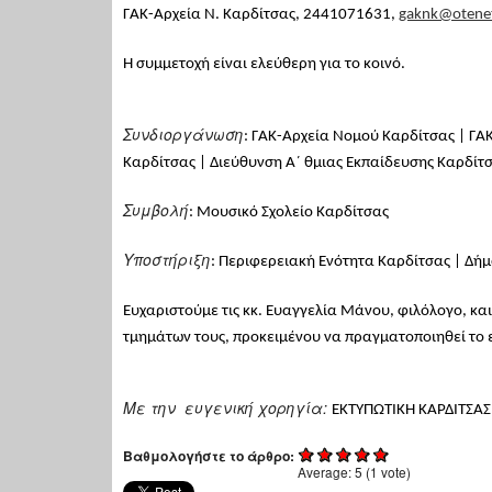
ΓΑΚ-Αρχεία Ν. Καρδίτσας, 2441071631,
gaknk@otenet
Η συμμετοχή είναι ελεύθερη για το κοινό.
Συνδιοργάνωση
: ΓΑΚ-Αρχεία Νομού Καρδίτσας | Γ
Καρδίτσας | Διεύθυνση Α΄ θμιας Εκπαίδευσης Καρδίτσ
Συμβολή
: Μουσικό Σχολείο Καρδίτσας
Υποστήριξη
: Περιφερειακή Ενότητα Καρδίτσας | Δή
Ευχαριστούμε τις κκ. Ευαγγελία Μάνου, φιλόλογο, κα
τμημάτων τους, προκειμένου να πραγματοποιηθεί το
Με την ευγενική χορηγία:
ΕΚΤΥΠΩΤΙΚΗ ΚΑΡΔΙΤΣΑΣ 
Βαθμολογήστε το άρθρο:
Average:
5
(
1
vote)