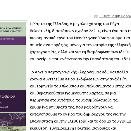
Εκτυπώσιμη μορφ
Η Χάρτα της Ελλάδος, ο μεγάλος χάρτης του Ρήγα
Βελεστινλή, διαστάσεων σχεδόν 2×2 μ., είναι ένα από τ
πιο σημαντικά έργα του Nεοελληνικού Διαφωτισμού κα
σημείο αναφοράς όχι μόνο για την ιστορία της ελληνική
χαρτογραφίας, αλλά και για τη διαμόρφωση των ιδεών
και ονείρων που ενέπνευσαν την Επανάσταση του 1821
Το Αρχείο Χαρτογραφικής Κληρονομιάς εδώ και πολλά
χρόνια συντελεί με σειρά εκδηλώσεων στην ανάδειξη
και ερμηνεία του πλούσιου και πολυσήμαντου ιστορικο
και θεματικού περιεχομένου της Χάρτας, σε μια
περιήγηση στους τόπους, τους συμβολισμούς, τα
κρυμμένα μηνύματά της, που μας οδηγούν να
κατανοήσουμε το όνειρο του δημιουργού της για την
Επανάσταση και την Ελευθερία και το όραμά του για μί
ελεύθερη, ευνομούμενη Πολιτεία ισονομίας και