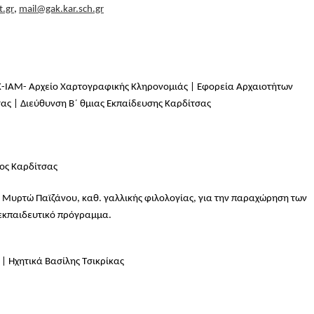
.gr
,
mail@gak.kar.sch.gr
ΑΚ-ΙΑΜ- Αρχείο Χαρτογραφικής Κληρονομιάς | Εφορεία Αρχαιοτήτων
ας | Διεύθυνση Β΄ θμιας Εκπαίδευσης Καρδίτσας
μος Καρδίτσας
ι Μυρτώ Παϊζάνου, καθ. γαλλικής φιλολογίας, για την παραχώρηση των
 εκπαιδευτικό πρόγραμμα.
| Ηχητικά Βασίλης Τσικρίκας