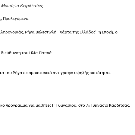
ό Μουσείο Καρδίτσας
ς,
Προλεγόμενα
Κληρονομιάς,
Ρήγα Βελεστινλή, ‘Χάρτα της Ελλάδος’: η Εποχή, ο
η διεύθυνση του Ηλία Παππά
άρτα του Ρήγα σε ομοιοτυπικό αντίγραφο υψηλής πιστότητας.
κό πρόγραμμα για μαθητές Γ΄ Γυμνασίου, στο 7
Γυμνάσιο Καρδίτσας.
ο