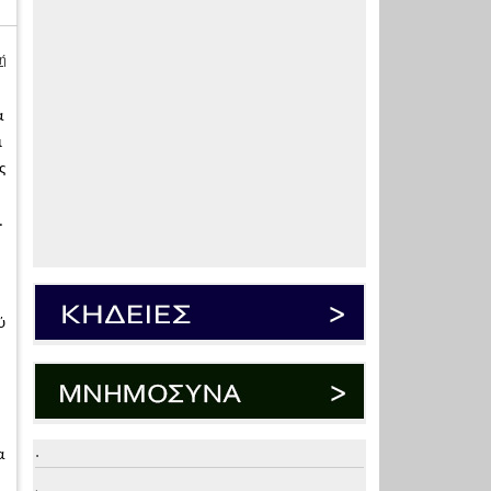
ή
α
ι
ς
.
ύ
.
α
.