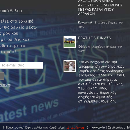
ΑΚΟΛΟΥΘΙΩΝ ΜΗΝΟΣ
ΑΥΓΟΥΣΤΟΥ ΙΕΡΑΣ ΜΟΝΗΣ
ΠΕΤΡΑΣ ΚΑΤΑΦΥΓΙΟΥ
τικό Δελτίο
ΑΓΡΑΦΩΝ
ίτε στο τακτικό
Κοινωνικά
-
3 ημέρες 5 ώρες
πιο
τικό δελτίο μέσω
πριν
κτρονικού
ΠΡΩΤΗ ΓΙΑ ΤΗΝ ΑΣΑ
μείου σας και
θείτε με τα
Ειδήσεις
-
3 ημέρες 16 ώρες
πιο
πριν
ία νέα!
Στο νομοσχέδιο για την
απορρόφηση των δημοτικών
φορέων από τις ανώνυμες
εταιρείες ΕΥΔΑΠ και ΕΥΑΘ,
που ψηφίζεται σήμερα,
αντιτίθενται επιστήμονες,
α τεύχη
περιβαλλοντικές
οργανώσεις, δημοτικές
αρχές και δημοτικές
επιχειρήσεις ύδρευσης
 :: Η Ηλεκτρονική Εφημερίδα της Καρδίτσας |
Διαφήμιση
|
Επικοινωνία
| Σχεδιασμός Ισ