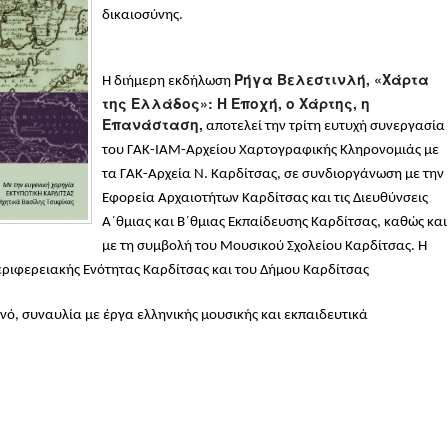
δικαιοσύνης.
Ρήγα Βελεστινλή, «Χάρτα
Η διήμερη εκδήλωση
της Ελλάδος»: Η Εποχή, ο Χάρτης, η
Επανάσταση,
αποτελεί την τρίτη ευτυχή συνεργασία
του ΓΑΚ-ΙΑΜ-Αρχείου Χαρτογραφικής Κληρονομιάς με
τα ΓΑΚ-Αρχεία Ν. Καρδίτσας, σε συνδιοργάνωση με την
Εφορεία Αρχαιοτήτων Καρδίτσας και τις Διευθύνσεις
Α΄θμιας και Β΄θμιας Εκπαίδευσης Καρδίτσας, καθώς και
με τη συμβολή του Μουσικού Σχολείου Καρδίτσας. Η
εριφερειακής Ενότητας Καρδίτσας και του Δήμου Καρδίτσας
νό, συναυλία με έργα ελληνικής μουσικής και εκπαιδευτικά