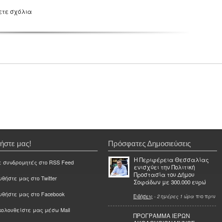
ετε σχόλια
ήστε μας!
Πρόσφατες Δημοσιεύσεις
Η Περιφέρεια Θεσσαλίας
ε συνδρομητές στο RSS Feed
ενισχύει την Πολιτική
Προστασία του Δήμου
θήστε μας στο Twitter
Σοφάδων με 300.000 ευρώ
υθήστε μας στο Facebook
Ειδήσεις
-
2 ημέρες 1 ώρα
πιο πριν
ολουθείστε μας μέσω Mail
ΠΡΟΓΡΑΜΜΑ ΙΕΡΩΝ