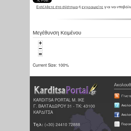
Εισέλθετε στο σύστημα
ή
εγγραφείτε
για να υποβάλ
Μεγέθυνση Κειμένου
Current Size:
100%
Ακολουθ
Γίνετ
KARDITSA PORTAL Μ. ΙΚΕ
Γ. ΒΑΛΤΑΔΩΡΟΥ 31 - ΤΚ: 43100
Ακολου
ΚΑΡΔΙΤΣΑ
Ακολο
Τηλ:
(+30) 24410 72888
Παρακ