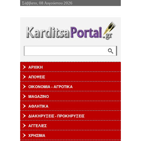
Σάββατο, 08 Αυγούστου 2026
Επιστροφή στην Πλοήγηση
Αναζήτηση
Φόρμα αναζήτησης
ΑΡΧΙΚΗ
ΑΠΟΨΕΙΣ
ΟΙΚΟΝΟΜΙΑ - ΑΓΡΟΤΙΚΑ
MAGAZINO
ΑΘΛΗΤΙΚΑ
ΔΙΑΚΗΡΥΞΕΙΣ - ΠΡΟΚΗΡΥΞΕΙΣ
ΑΓΓΕΛΙΕΣ
ΧΡΗΣΙΜΑ