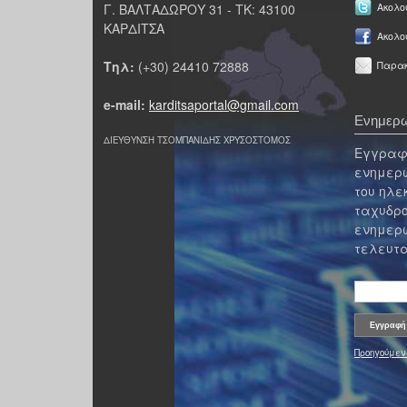
Γ. ΒΑΛΤΑΔΩΡΟΥ 31 - ΤΚ: 43100
Ακολου
ΚΑΡΔΙΤΣΑ
Ακολο
Τηλ:
(+30) 24410 72888
Παρακ
e-mail:
karditsaportal@gmail.com
Ενημερω
ΔΙΕΥΘΥΝΣΗ ΤΣΟΜΠΑΝΙΔΗΣ ΧΡΥΣΟΣΤΟΜΟΣ
Εγγραφε
ενημερω
του ηλε
ταχυδρο
ενημερω
τελευτα
Προηγούμεν