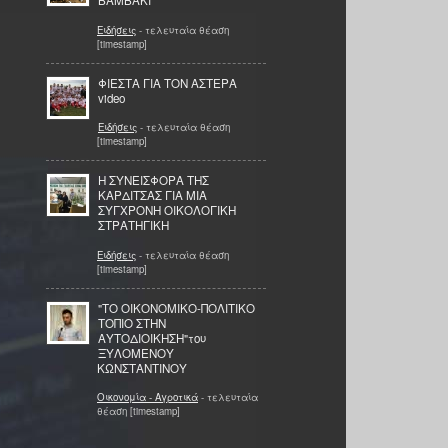
ΒΑΜΒΑΚΙ
Ειδήσεις
- τελευταία θέαση
[timestamp]
ΦΙΕΣΤΑ ΓΙΑ ΤΟΝ ΑΣΤΕΡΑ
video
Ειδήσεις
- τελευταία θέαση
[timestamp]
Η ΣΥΝΕΙΣΦΟΡΑ ΤΗΣ
ΚΑΡΔΙΤΣΑΣ ΓΙΑ ΜΙΑ
ΣΥΓΧΡΟΝΗ ΟΙΚΟΛΟΓΙΚΗ
ΣΤΡΑΤΗΓΙΚΗ
Ειδήσεις
- τελευταία θέαση
[timestamp]
"ΤΟ ΟΙΚΟΝΟΜΙΚΟ-ΠΟΛΙΤΙΚΟ
ΤΟΠΙΟ ΣΤΗΝ
ΑΥΤΟΔΙΟΙΚΗΣΗ"του
ΞΥΛΟΜΕΝΟΥ
ΚΩΝΣΤΑΝΤΙΝΟΥ
Οικονομία - Αγροτικά
- τελευταία
θέαση [timestamp]