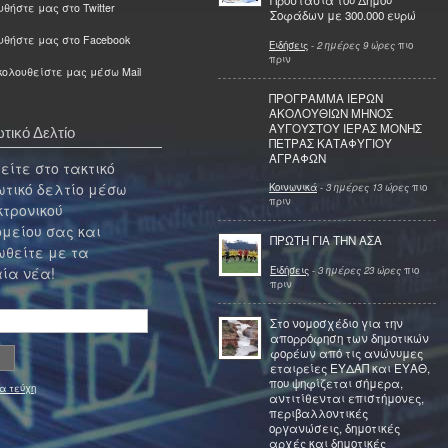
Προστασία του Δήμου
θήστε μας στο Twitter
Σοφάδων με 300.000 ευρώ
υθήστε μας στο Facebook
Ειδήσεις
-
2 ημέρες 9 ώρες
πιο
πριν
ολουθείστε μας μέσω Mail
ΠΡΟΓΡΑΜΜΑ ΙΕΡΩΝ
ΑΚΟΛΟΥΘΙΩΝ ΜΗΝΟΣ
ΑΥΓΟΥΣΤΟΥ ΙΕΡΑΣ ΜΟΝΗΣ
τικό Δελτίο
ΠΕΤΡΑΣ ΚΑΤΑΦΥΓΙΟΥ
ΑΓΡΑΦΩΝ
ίτε στο τακτικό
τικό δελτίο μέσω
Κοινωνικά
-
3 ημέρες 13 ώρες
πιο
πριν
κτρονικού
μείου σας και
ΠΡΩΤΗ ΓΙΑ ΤΗΝ ΑΣΑ
θείτε με τα
Ειδήσεις
-
3 ημέρες 23 ώρες
πιο
ία νέα!
πριν
Στο νομοσχέδιο για την
απορρόφηση των δημοτικών
φορέων από τις ανώνυμες
εταιρείες ΕΥΔΑΠ και ΕΥΑΘ,
που ψηφίζεται σήμερα,
α τεύχη
αντιτίθενται επιστήμονες,
περιβαλλοντικές
οργανώσεις, δημοτικές
αρχές και δημοτικές