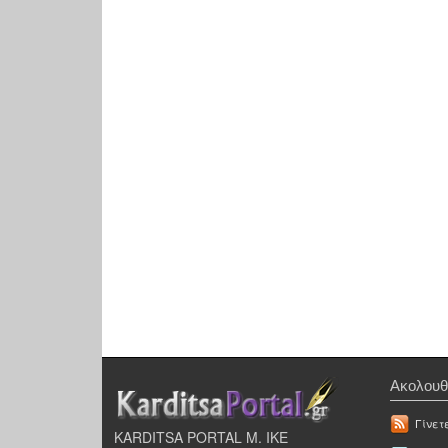
Ακολουθ
Γίνετ
KARDITSA PORTAL Μ. ΙΚΕ