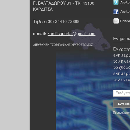
Γ. ΒΑΛΤΑΔΩΡΟΥ 31 - ΤΚ: 43100
Ακολου
ΚΑΡΔΙΤΣΑ
Ακολο
Τηλ:
(+30) 24410 72888
Παρακ
e-mail:
karditsaportal@gmail.com
Ενημερω
ΔΙΕΥΘΥΝΣΗ ΤΣΟΜΠΑΝΙΔΗΣ ΧΡΥΣΟΣΤΟΜΟΣ
Εγγραφε
ενημερω
του ηλε
ταχυδρο
ενημερω
τελευτα
Προηγούμεν