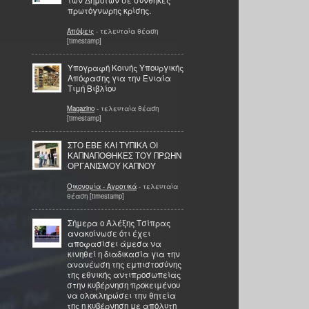
των Δημοτών σε συνθήκες
πρωτόγνωρης κρίσης.
Απόψεις
- τελευταία θέαση
[timestamp]
Υπογραφή Κοινής Υπουργικής
Απόφασης για την Ενιαία
Τιμή Βιβλίου
Magazino
- τελευταία θέαση
[timestamp]
ΣΤΟ ΕΒΕ ΚΑΙ ΤΥΠΙΚΑ ΟΙ
ΚΑΠΝΑΠΟΘΗΚΕΣ ΤΟΥ ΠΡΩΗΝ
ΟΡΓΑΝΙΣΜΟΥ ΚΑΠΝΟΥ
Οικονομία - Αγροτικά
- τελευταία
θέαση [timestamp]
Σήμερα ο Αλέξης Τσίπρας
ανακοίνωσε ότι έχει
αποφασίσει άμεσα να
κινηθεί η διαδικασία για την
ανανέωση της εμπιστοσύνης
της εθνικής αντιπροσωπείας
στην κυβέρνηση προκειμένου
να ολοκληρώσει την θητεία
της η κυβέρνηση με απόλυτη