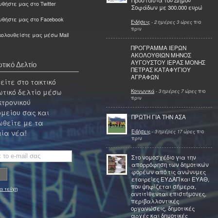
Προστασία του Δήμου
θήστε μας στο Twitter
Σοφάδων με 300.000 ευρώ
υθήστε μας στο Facebook
Ειδήσεις
-
2 ημέρες 3 ώρες
πιο
πριν
ολουθείστε μας μέσω Mail
ΠΡΟΓΡΑΜΜΑ ΙΕΡΩΝ
ΑΚΟΛΟΥΘΙΩΝ ΜΗΝΟΣ
ΑΥΓΟΥΣΤΟΥ ΙΕΡΑΣ ΜΟΝΗΣ
τικό Δελτίο
ΠΕΤΡΑΣ ΚΑΤΑΦΥΓΙΟΥ
ΑΓΡΑΦΩΝ
ίτε στο τακτικό
τικό δελτίο μέσω
Κοινωνικά
-
3 ημέρες 7 ώρες
πιο
πριν
κτρονικού
μείου σας και
ΠΡΩΤΗ ΓΙΑ ΤΗΝ ΑΣΑ
θείτε με τα
Ειδήσεις
-
3 ημέρες 17 ώρες
πιο
ία νέα!
πριν
Στο νομοσχέδιο για την
απορρόφηση των δημοτικών
φορέων από τις ανώνυμες
εταιρείες ΕΥΔΑΠ και ΕΥΑΘ,
που ψηφίζεται σήμερα,
α τεύχη
αντιτίθενται επιστήμονες,
περιβαλλοντικές
οργανώσεις, δημοτικές
αρχές και δημοτικές