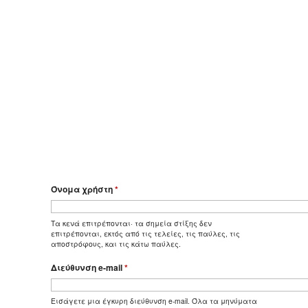
Όνομα χρήστη
*
Τα κενά επιτρέπονται· τα σημεία στίξης δεν
επιτρέπονται, εκτός από τις τελείες, τις παύλες, τις
αποστρόφους, και τις κάτω παύλες.
Διεύθυνση e-mail
*
Εισάγετε μια έγκυρη διεύθυνση e-mail. Όλα τα μηνύματα