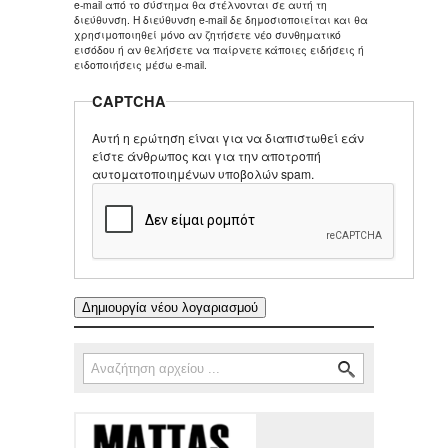
e-mail από το σύστημα θα στέλνονται σε αυτή τη
διεύθυνση. Η διεύθυνση e-mail δε δημοσιοποιείται και θα
χρησιμοποιηθεί μόνο αν ζητήσετε νέο συνθηματικό
εισόδου ή αν θελήσετε να παίρνετε κάποιες ειδήσεις ή
ειδοποιήσεις μέσω e-mail.
CAPTCHA
Αυτή η ερώτηση είναι για να διαπιστωθεί εάν
είστε άνθρωπος και για την αποτροπή
αυτοματοποιημένων υποβολών spam.
Αναζήτηση
Φόρμα αναζήτησης