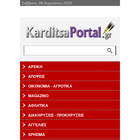
Σάββατο, 08 Αυγούστου 2026
Επιστροφή στην Πλοήγηση
Αναζήτηση
Φόρμα αναζήτησης
ΑΡΧΙΚΗ
ΑΠΟΨΕΙΣ
ΟΙΚΟΝΟΜΙΑ - ΑΓΡΟΤΙΚΑ
MAGAZINO
ΑΘΛΗΤΙΚΑ
ΔΙΑΚΗΡΥΞΕΙΣ - ΠΡΟΚΗΡΥΞΕΙΣ
ΑΓΓΕΛΙΕΣ
ΧΡΗΣΙΜΑ