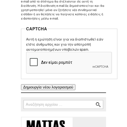
e-mail από το σύστημα θα στέλνονται σε αυτή τη
διεύθυνση. Η διεύθυνση e-mail δε δημοσιοποιείται και θα
χρησιμοποιηθεί μόνο αν ζητήσετε νέο συνθηματικό
εισόδου ή αν θελήσετε να παίρνετε κάποιες ειδήσεις ή
ειδοποιήσεις μέσω e-mail.
CAPTCHA
Αυτή η ερώτηση είναι για να διαπιστωθεί εάν
είστε άνθρωπος και για την αποτροπή
αυτοματοποιημένων υποβολών spam.
Αναζήτηση
Φόρμα αναζήτησης