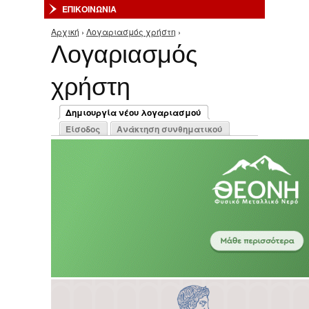
ΕΠΙΚΟΙΝΩΝΙΑ
Αρχική
›
Λογαριασμός χρήστη
›
Είστε εδώ
Λογαριασμός
χρήστη
Πρωτεύουσες καρτέλες
Δημιουργία νέου λογαριασμού
(ενεργή καρτέλα)
Είσοδος
Ανάκτηση συνθηματικού