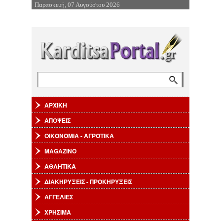
Παρασκευή, 07 Αυγούστου 2026
Επιστροφή στην Πλοήγηση
Αναζήτηση
Φόρμα αναζήτησης
ΑΡΧΙΚΗ
ΑΠΟΨΕΙΣ
ΟΙΚΟΝΟΜΙΑ - ΑΓΡΟΤΙΚΑ
MAGAZINO
ΑΘΛΗΤΙΚΑ
ΔΙΑΚΗΡΥΞΕΙΣ - ΠΡΟΚΗΡΥΞΕΙΣ
ΑΓΓΕΛΙΕΣ
ΧΡΗΣΙΜΑ