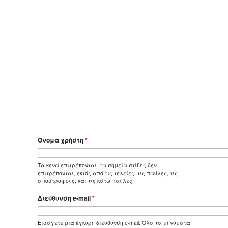
Όνομα χρήστη
*
Τα κενά επιτρέπονται· τα σημεία στίξης δεν
επιτρέπονται, εκτός από τις τελείες, τις παύλες, τις
αποστρόφους, και τις κάτω παύλες.
Διεύθυνση e-mail
*
Εισάγετε μια έγκυρη διεύθυνση e-mail. Όλα τα μηνύματα