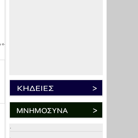
 e-
.
.