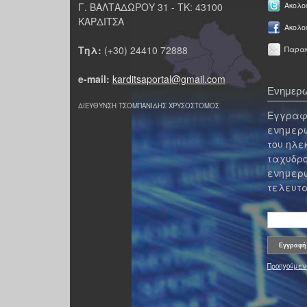
Γ. ΒΑΛΤΑΔΩΡΟΥ 31 - ΤΚ: 43100
Ακολου
ΚΑΡΔΙΤΣΑ
Ακολο
Τηλ:
(+30) 24410 72888
Παρακ
e-mail:
karditsaportal@gmail.com
Ενημερω
ΔΙΕΥΘΥΝΣΗ ΤΣΟΜΠΑΝΙΔΗΣ ΧΡΥΣΟΣΤΟΜΟΣ
Εγγραφε
ενημερω
του ηλε
ταχυδρο
ενημερω
τελευτα
Προηγούμεν