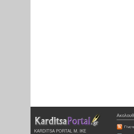
Ακολουθ
Γίνετ
KARDITSA PORTAL Μ. ΙΚΕ