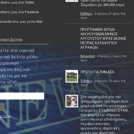
Προστασία του Δήμου
θήστε μας στο Twitter
Σοφάδων με 300.000 ευρώ
υθήστε μας στο Facebook
Ειδήσεις
-
2 ημέρες 21 ώρες
πιο
πριν
ολουθείστε μας μέσω Mail
ΠΡΟΓΡΑΜΜΑ ΙΕΡΩΝ
ΑΚΟΛΟΥΘΙΩΝ ΜΗΝΟΣ
ΑΥΓΟΥΣΤΟΥ ΙΕΡΑΣ ΜΟΝΗΣ
τικό Δελτίο
ΠΕΤΡΑΣ ΚΑΤΑΦΥΓΙΟΥ
ΑΓΡΑΦΩΝ
ίτε στο τακτικό
τικό δελτίο μέσω
Κοινωνικά
-
4 ημέρες 2 ώρες
πιο
πριν
κτρονικού
μείου σας και
ΠΡΩΤΗ ΓΙΑ ΤΗΝ ΑΣΑ
θείτε με τα
Ειδήσεις
-
4 ημέρες 12 ώρες
πιο
ία νέα!
πριν
Στο νομοσχέδιο για την
απορρόφηση των δημοτικών
φορέων από τις ανώνυμες
εταιρείες ΕΥΔΑΠ και ΕΥΑΘ,
που ψηφίζεται σήμερα,
α τεύχη
αντιτίθενται επιστήμονες,
περιβαλλοντικές
οργανώσεις, δημοτικές
αρχές και δημοτικές