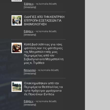
Ειδήσεις
- τελευταία θέαση
[timestamp]
ΟΔΗΓΙΕΣ ΑΠΟ ΤΗΝ ΚΕΝΤΡΙΚΗ
ΕΠΙΤΡΟΠΗ ΕΞΕΤΑΣΕΩΝ ΓΙΑ
ΒΑΘΜΟΛΟΓΗΣΗ
Ειδήσεις
- τελευταία θέαση
[timestamp]
Κοπή βασιλόπιτας για τους
φοιτητές και τις φοιτήτριες
της Μητροπολιτικής μας
Περιφερείας από τον
Σεβασμιώτατο Μητροπολίτη
μας κ. Τιμόθεο
Κοινωνικά
- τελευταία θέαση
[timestamp]
Ολοκληρώθηκαν από την
Περιφέρεια Θεσσαλίας τα
τρία πρόχειρα φράγματα
σε Πηνειό και Ενιπέα
Ειδήσεις
- τελευταία θέαση
[timestamp]