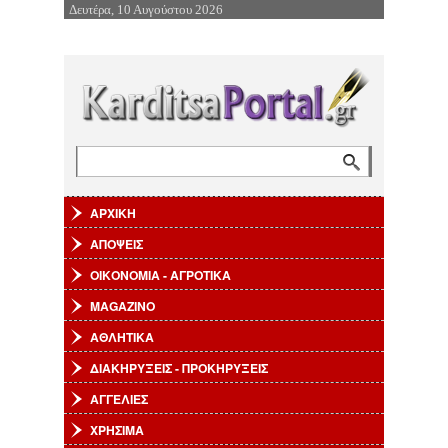
Δευτέρα, 10 Αυγούστου 2026
Επιστροφή στην Πλοήγηση
Αναζήτηση
Φόρμα αναζήτησης
ΑΡΧΙΚΗ
ΑΠΟΨΕΙΣ
ΟΙΚΟΝΟΜΙΑ - ΑΓΡΟΤΙΚΑ
MAGAZINO
ΑΘΛΗΤΙΚΑ
ΔΙΑΚΗΡΥΞΕΙΣ - ΠΡΟΚΗΡΥΞΕΙΣ
ΑΓΓΕΛΙΕΣ
ΧΡΗΣΙΜΑ