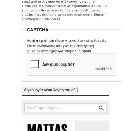
e-mail από το σύστημα θα στέλνονται σε αυτή τη
διεύθυνση. Η διεύθυνση e-mail δε δημοσιοποιείται και θα
χρησιμοποιηθεί μόνο αν ζητήσετε νέο συνθηματικό
εισόδου ή αν θελήσετε να παίρνετε κάποιες ειδήσεις ή
ειδοποιήσεις μέσω e-mail.
CAPTCHA
Αυτή η ερώτηση είναι για να διαπιστωθεί εάν
είστε άνθρωπος και για την αποτροπή
αυτοματοποιημένων υποβολών spam.
Αναζήτηση
Φόρμα αναζήτησης