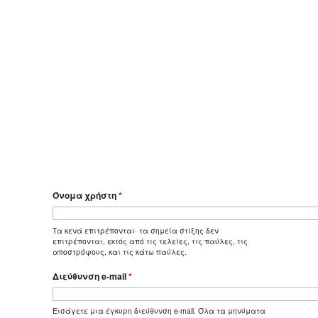
Όνομα χρήστη
*
Τα κενά επιτρέπονται· τα σημεία στίξης δεν
επιτρέπονται, εκτός από τις τελείες, τις παύλες, τις
αποστρόφους, και τις κάτω παύλες.
Διεύθυνση e-mail
*
Εισάγετε μια έγκυρη διεύθυνση e-mail. Όλα τα μηνύματα