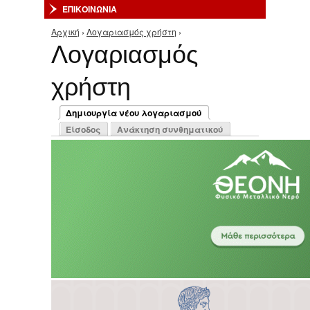
ΕΠΙΚΟΙΝΩΝΙΑ
Αρχική
›
Λογαριασμός χρήστη
›
Είστε εδώ
Λογαριασμός
χρήστη
Πρωτεύουσες καρτέλες
Δημιουργία νέου λογαριασμού
(ενεργή καρτέλα)
Είσοδος
Ανάκτηση συνθηματικού