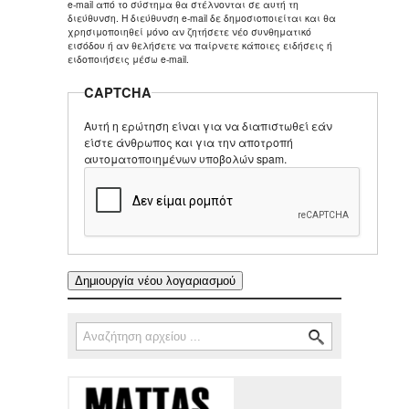
e-mail από το σύστημα θα στέλνονται σε αυτή τη
διεύθυνση. Η διεύθυνση e-mail δε δημοσιοποιείται και θα
χρησιμοποιηθεί μόνο αν ζητήσετε νέο συνθηματικό
εισόδου ή αν θελήσετε να παίρνετε κάποιες ειδήσεις ή
ειδοποιήσεις μέσω e-mail.
CAPTCHA
Αυτή η ερώτηση είναι για να διαπιστωθεί εάν
είστε άνθρωπος και για την αποτροπή
αυτοματοποιημένων υποβολών spam.
Αναζήτηση
Φόρμα αναζήτησης