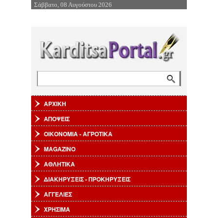
Σάββατο, 08 Αυγούστου 2026
Επιστροφή στην Πλοήγηση
Αναζήτηση
Φόρμα αναζήτησης
ΑΡΧΙΚΗ
ΑΠΟΨΕΙΣ
ΟΙΚΟΝΟΜΙΑ - ΑΓΡΟΤΙΚΑ
MAGAZINO
ΑΘΛΗΤΙΚΑ
ΔΙΑΚΗΡΥΞΕΙΣ - ΠΡΟΚΗΡΥΞΕΙΣ
ΑΓΓΕΛΙΕΣ
ΧΡΗΣΙΜΑ