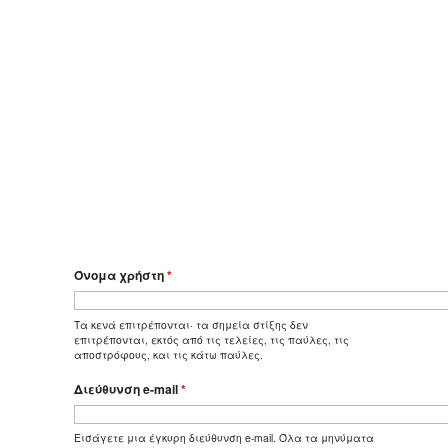
Όνομα χρήστη
*
Τα κενά επιτρέπονται· τα σημεία στίξης δεν
επιτρέπονται, εκτός από τις τελείες, τις παύλες, τις
αποστρόφους, και τις κάτω παύλες.
Διεύθυνση e-mail
*
Εισάγετε μια έγκυρη διεύθυνση e-mail. Όλα τα μηνύματα