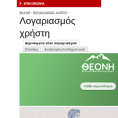
ΕΠΙΚΟΙΝΩΝΙΑ
Αρχική
›
Λογαριασμός χρήστη
›
Είστε εδώ
Λογαριασμός
χρήστη
Πρωτεύουσες καρτέλες
Δημιουργία νέου λογαριασμού
(ενεργή καρτέλα)
Είσοδος
Ανάκτηση συνθηματικού