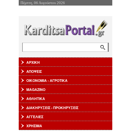
Πέμπτη, 06 Αυγούστου 2026
Επιστροφή στην Πλοήγηση
Αναζήτηση
Φόρμα αναζήτησης
ΑΡΧΙΚΗ
ΑΠΟΨΕΙΣ
ΟΙΚΟΝΟΜΙΑ - ΑΓΡΟΤΙΚΑ
MAGAZINO
ΑΘΛΗΤΙΚΑ
ΔΙΑΚΗΡΥΞΕΙΣ - ΠΡΟΚΗΡΥΞΕΙΣ
ΑΓΓΕΛΙΕΣ
ΧΡΗΣΙΜΑ