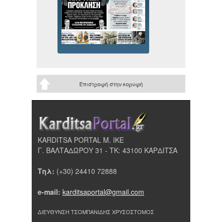
Επιστροφή στην κορυφή
KARDITSA PORTAL Μ. ΙΚΕ
Γ. ΒΑΛΤΑΔΩΡΟΥ 31 - ΤΚ: 43100 ΚΑΡΔΙΤΣΑ
Τηλ:
(+30) 24410 72888
e-mail:
karditsaportal@gmail.com
ΔΙΕΥΘΥΝΣΗ ΤΣΟΜΠΑΝΙΔΗΣ ΧΡΥΣΟΣΤΟΜΟΣ