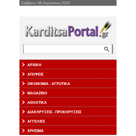
Σάββατο, 08 Αυγούστου 2026
Επιστροφή στην Πλοήγηση
Αναζήτηση
Φόρμα αναζήτησης
ΑΡΧΙΚΗ
ΑΠΟΨΕΙΣ
ΟΙΚΟΝΟΜΙΑ - ΑΓΡΟΤΙΚΑ
MAGAZINO
ΑΘΛΗΤΙΚΑ
ΔΙΑΚΗΡΥΞΕΙΣ - ΠΡΟΚΗΡΥΞΕΙΣ
ΑΓΓΕΛΙΕΣ
ΧΡΗΣΙΜΑ