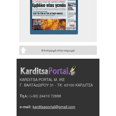
Επιστροφή στην κορυφή
KARDITSA PORTAL Μ. ΙΚΕ
Γ. ΒΑΛΤΑΔΩΡΟΥ 31 - ΤΚ: 43100 ΚΑΡΔΙΤΣΑ
Τηλ:
(+30) 24410 72888
e-mail:
karditsaportal@gmail.com