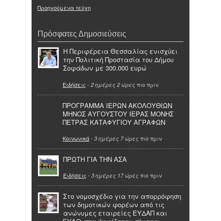
Προηγούμενα τεύχη
Πρόσφατες Δημοσιεύσεις
Η Περιφέρεια Θεσσαλίας ενισχύει
την Πολιτική Προστασία του Δήμου
Σοφάδων με 300.000 ευρώ
Ειδήσεις
-
πιο πριν
2 ημέρες 2 ώρες
ΠΡΟΓΡΑΜΜΑ ΙΕΡΩΝ ΑΚΟΛΟΥΘΙΩΝ
ΜΗΝΟΣ ΑΥΓΟΥΣΤΟΥ ΙΕΡΑΣ ΜΟΝΗΣ
ΠΕΤΡΑΣ ΚΑΤΑΦΥΓΙΟΥ ΑΓΡΑΦΩΝ
Κοινωνικά
-
πιο πριν
3 ημέρες 7 ώρες
ΠΡΩΤΗ ΓΙΑ ΤΗΝ ΑΣΑ
Ειδήσεις
-
πιο πριν
3 ημέρες 17 ώρες
Στο νομοσχέδιο για την απορρόφηση
των δημοτικών φορέων από τις
ανώνυμες εταιρείες ΕΥΔΑΠ και