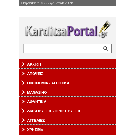
Παρασκευή, 07 Αυγούστου 2026
Επιστροφή στην Πλοήγηση
Αναζήτηση
Φόρμα αναζήτησης
ΑΡΧΙΚΗ
ΑΠΟΨΕΙΣ
ΟΙΚΟΝΟΜΙΑ - ΑΓΡΟΤΙΚΑ
MAGAZINO
ΑΘΛΗΤΙΚΑ
ΔΙΑΚΗΡΥΞΕΙΣ - ΠΡΟΚΗΡΥΞΕΙΣ
ΑΓΓΕΛΙΕΣ
ΧΡΗΣΙΜΑ