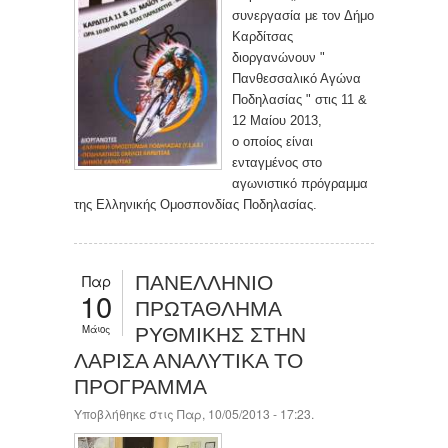
συνεργασία με τον Δήμο
Καρδίτσας
διοργανώνουν "
Πανθεσσαλικό Αγώνα
Ποδηλασίας " στις 11 &
12 Μαίου 2013,
ο οποίος είναι
ενταγμένος στο
αγωνιστικό πρόγραμμα
της Ελληνικής Ομοσπονδίας Ποδηλασίας.
Παρ
ΠΑΝΕΛΛΗΝΙΟ
10
ΠΡΩΤΑΘΛΗΜΑ
Μάιος
ΡΥΘΜΙΚΗΣ ΣΤΗΝ
ΛΑΡΙΣΑ ΑΝΑΛΥΤΙΚΑ ΤΟ
ΠΡΟΓΡΑΜΜΑ
Υποβλήθηκε στις Παρ, 10/05/2013 - 17:23.