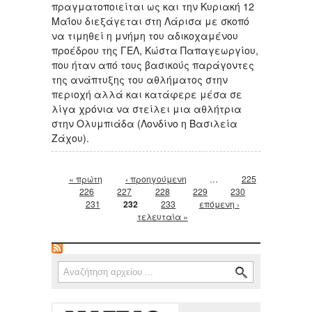
πραγματοποιείται ως και την Κυριακή 12
Μαΐου διεξάγεται στη Λάρισα με σκοπό
να τιμηθεί η μνήμη του αδικοχαμένου
προέδρου της ΓΕΛ, Κώστα Παπαγεωργίου,
που ήταν από τους βασικούς παράγοντες
της ανάπτυξης του αθλήματος στην
περιοχή αλλά και κατάφερε μέσα σε
λίγα χρόνια να στείλει μια αθλήτρια
στην Ολυμπιάδα (Λονδίνο η Βασιλεία
Ζάχου).
Σελίδες
« πρώτη
‹ προηγούμενη
…
225
226
227
228
229
230
231
232
233
επόμενη ›
τελευταία »
Φόρμα αναζήτησης
Αναζήτηση