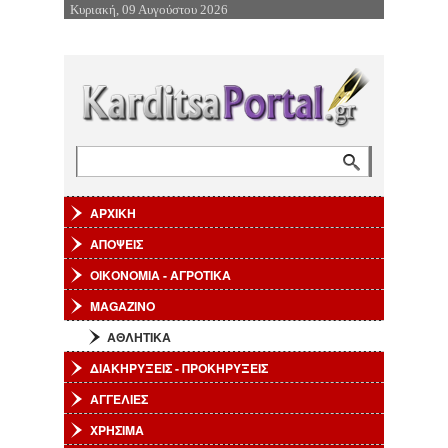
Κυριακή, 09 Αυγούστου 2026
Επιστροφή στην Πλοήγηση
Φόρμα αναζήτησης
Αναζήτηση
ΑΡΧΙΚΗ
ΑΠΟΨΕΙΣ
ΟΙΚΟΝΟΜΙΑ - ΑΓΡΟΤΙΚΑ
MAGAZINO
ΑΘΛΗΤΙΚΑ
ΔΙΑΚΗΡΥΞΕΙΣ - ΠΡΟΚΗΡΥΞΕΙΣ
ΑΓΓΕΛΙΕΣ
ΧΡΗΣΙΜΑ