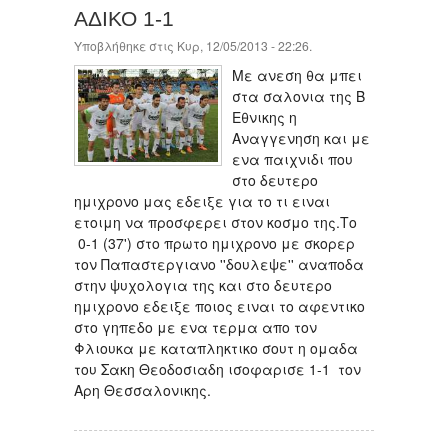
ΑΔΙΚΟ 1-1
Υποβλήθηκε στις Κυρ, 12/05/2013 - 22:26.
Με ανεση θα μπει
στα σαλονια της Β
Εθνικης η
Αναγγενηση και με
ενα παιχνιδι που
στο δευτερο
ημιχρονο μας εδειξε για το τι ειναι
ετοιμη να προσφερει στον κοσμο της.Το
0-1 (37') στο πρωτο ημιχρονο με σκορερ
τον Παπαστεργιανο ''δουλεψε'' αναποδα
στην ψυχολογια της και στο δευτερο
ημιχρονο εδειξε ποιος ειναι το αφεντικο
στο γηπεδο με ενα τερμα απο τον
Φλιουκα με καταπληκτικο σουτ η ομαδα
του Σακη Θεοδoσιαδη ισοφαρισε 1-1 τον
Αρη Θεσσαλονικης.