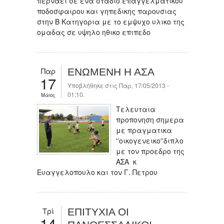
περναει σε ενα σταδιο επαγγελματικου
ποδοσφαιρου και γηπεδικης παρουσιας
στην Β Κατηγορια με το εμψυχο υλικο της
ομαδας σε υψηλο ηθικο επιπεδο
Παρ
ΕΝΩΜΕΝΗ Η ΑΣΑ
17
Υποβλήθηκε στις Παρ, 17/05/2013 -
01:10.
Μάιος
Τελευταια
προπονηση σημερα
με πραγματικα
''οικογενεικο''διπλο
με τον προεδρο της
ΑΣΑ κ
Ευαγγελοπουλο και τον Γ. Πετρου
Τρί
ΕΠΙΤΥΧΙΑ ΟΙ
14