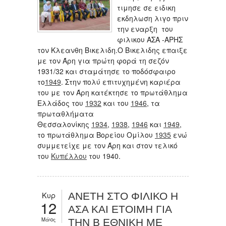
τιμησε σε ειδικη
εκδηλωση λιγο πριν
την εναρξη του
φιλικου ΑΣΑ -ΑΡΗΣ
τον Κλεανθη Βικελιδη.Ο Βικελιδης επαιξε
με τον Άρη για πρώτη φορά τη σεζόν
1931/32 και σταμάτησε το ποδόσφαιρο
το
1949
. Στην πολύ επιτυχημένη καριέρα
του με τον Άρη κατέκτησε το πρωτάθλημα
Ελλάδος του
1932
και του
1946
, τα
πρωταθλήματα
Θεσσαλονίκης
1934
,
1938
,
1946
και
1949
,
το πρωτάθλημα Βορείου Ομίλου
1935
ενώ
συμμετείχε με τον Άρη και στον τελικό
του
Κυπέλλου
του 1940.
Κυρ
ΑΝΕΤΗ ΣΤΟ ΦΙΛΙΚΟ Η
12
ΑΣΑ ΚΑΙ ΕΤΟΙΜΗ ΓΙΑ
Μάιος
ΤΗΝ Β ΕΘΝΙΚΗ ΜΕ