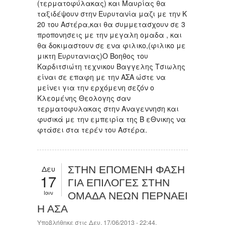
(τερματοφύλακας) και Μαυρίας θα
ταξιδέψουν στην Ευρυτανία μαζι με την Κ
20 του Αστέρα,και θα συμμετασχουν σε 3
προπονησεις με την μεγαλη ομαδα , και
θα δοκιμαστουν σε ενα φιλικο,(φιλικο με
μικτη Ευρυτανιας)Ο Βοηθος του
Καρδιτσιώτη τεχνικου Βαγγελης Τσιωλης
είναι σε επαφη με την ΑΣΑ ώστε να
μείνει για την ερχόμενη σεζόν ο
Κλεομένης Θεολογης σαν
τερματοφυλακας στην Αναγεννηση και
φυσικά με την εμπειρία της Β εΘνικης να
φτάσει στα τερέν του Αστέρα.
Δευ
ΣΤΗΝ ΕΠΟΜΕΝΗ ΦΑΣΗ
17
ΓΙΑ ΕΠΙΛΟΓΕΣ ΣΤΗΝ
Ιουν
ΟΜΑΔΑ ΝΕΩΝ ΠΕΡΝΑΕΙ
Η ΑΣΑ
Υποβλήθηκε στις Δευ, 17/06/2013 - 22:44.