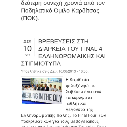
δεύτερη συνεχή χρονιά από τον
Ποδηλατικό Όμιλο Καρδίτσας
(ΠΟΚ).
Δευ
ΒΡΕΒΕΥΣΕΙΣ ΣΤΗ
10
ΔΙΑΡΚΕΙΑ ΤΟΥ FINAL 4
Ιουν
ΕΛΛΗΝΟΡΩΜΑΙΚΗΣ ΚΑΙ
ΣΤΙΓΜΙΟΤΥΠΑ
Υποβλήθηκε στις Δευ, 10/06/2013 - 16:50.
Η Καρδίτσα
φιλοξένησε το
Σάββατο ένα από
τα κορυφαία
αθλητικά
γεγονότα της
Ελληνορωμαϊκής πάλης. Το Final Four των
προκριματικών για τους μεσογειακούς
αγώνες που διεξαχθούν στη Τουρκία. Πριν