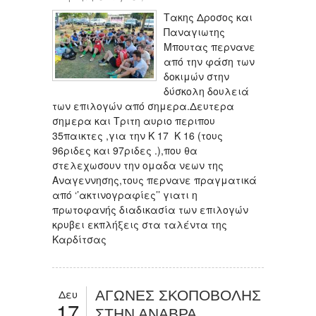
Tακης Δροσος και
Παναγιωτης
Μπουτας περνανε
από την φάση των
δοκιμών στην
δύσκολη δουλειά
των επιλογών από σημερα.Δευτερα
σημερα και Τριτη αυριο περιπου
35παικτες ,για την Κ 17 Κ 16 (τους
96ριδες και 97ριδες .),που θα
στελεχωσουν την ομαδα νεων της
Αναγεννησης,τους περνανε πραγματικά
από ‘’ακτινογραφίες’’ γιατι η
πρωτοφανής διαδικασία των επιλογών
κρυβει εκπλήξεις στα ταλέντα της
Καρδίτσας
Δευ
ΑΓΩΝΕΣ ΣΚΟΠΟΒΟΛΗΣ
17
ΣΤΗΝ ΑΝΑΒΡΑ