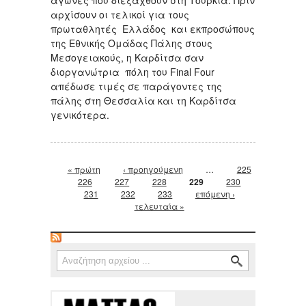
αρχίσουν οι τελικοί για τους
πρωταθλητές Ελλάδος και εκπροσώπους
της Εθνικής Ομάδας Πάλης στους
Μεσογειακούς, η Καρδίτσα σαν
διοργανώτρια πόλη του Final Four
απέδωσε τιμές σε παράγοντες της
πάλης στη Θεσσαλία και τη Καρδίτσα
γενικότερα.
Σελίδες
« πρώτη
‹ προηγούμενη
…
225
226
227
228
229
230
231
232
233
επόμενη ›
τελευταία »
Φόρμα αναζήτησης
Αναζήτηση