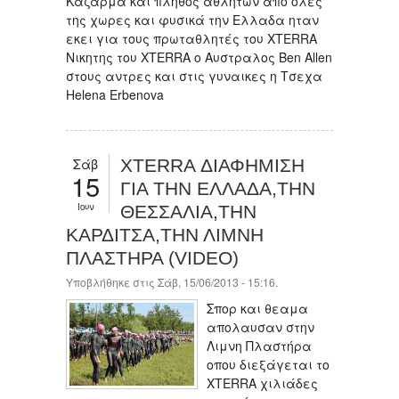
Καζαρμα και πληθος αθλητών από ολες
της χωρες και φυσικά την Ελλαδα ηταν
εκει για τους πρωταθλητές του XTERRA
Νικητης του XTERRA o Aυστραλος Ben Allen
στους αντρες και στις γυναικες η Τσεχα
Helena Erbenova
Σάβ
XTERRA ΔΙΑΦΗΜΙΣΗ
15
ΓΙΑ ΤΗΝ ΕΛΛΑΔΑ,ΤΗΝ
Ιουν
ΘΕΣΣΑΛΙΑ,ΤΗΝ
ΚΑΡΔΙΤΣΑ,ΤΗΝ ΛΙΜΝΗ
ΠΛΑΣΤΗΡΑ (VIDEO)
Υποβλήθηκε στις Σάβ, 15/06/2013 - 15:16.
Σπορ και θεαμα
απολαυσαν στην
Λιμνη Πλαστήρα
οπου διεξάγεται το
XTERRA χιλιάδες