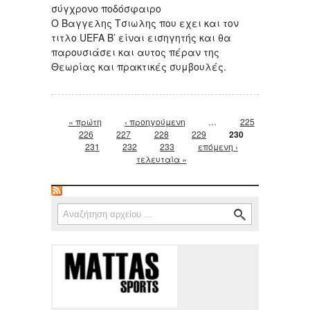
σύγχρονο ποδόσφαιρο
Ο Βαγγελης Τσιωλης που εχει και τον
τιτλο UEFA B’ είναι εισηγητής και θα
παρουσιάσει και αυτος πέραν της
Θεωρίας και πρακτικές συμβουλές.
Σελίδες
« πρώτη
‹ προηγούμενη
…
225
226
227
228
229
230
231
232
233
επόμενη ›
τελευταία »
Φόρμα αναζήτησης
Αναζήτηση