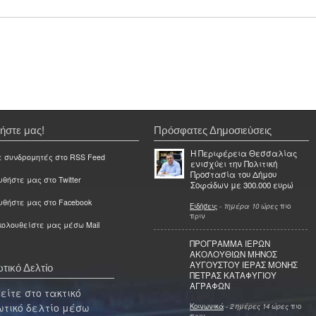
ήστε μας!
Πρόσφατες Δημοσιεύσεις
Η Περιφέρεια Θεσσαλίας
ε συνδρομητές στο RSS Feed
ενισχύει την Πολιτική
Προστασία του Δήμου
θήστε μας στο Twitter
Σοφάδων με 300.000 ευρώ
υθήστε μας στο Facebook
Ειδήσεις
-
1ημέρα 10 ώρες
πιο
πριν
ολουθείστε μας μέσω Mail
ΠΡΟΓΡΑΜΜΑ ΙΕΡΩΝ
ΑΚΟΛΟΥΘΙΩΝ ΜΗΝΟΣ
ΑΥΓΟΥΣΤΟΥ ΙΕΡΑΣ ΜΟΝΗΣ
τικό Δελτίο
ΠΕΤΡΑΣ ΚΑΤΑΦΥΓΙΟΥ
ΑΓΡΑΦΩΝ
ίτε στο τακτικό
τικό δελτίο μέσω
Κοινωνικά
-
2 ημέρες 14 ώρες
πιο