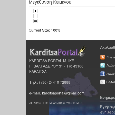
Μεγέθυνση Κειμένου
Current Size:
100%
Ακολουθ
Γίνετ
KARDITSA PORTAL Μ. ΙΚΕ
Γ. ΒΑΛΤΑΔΩΡΟΥ 31 - ΤΚ: 43100
Ακολου
ΚΑΡΔΙΤΣΑ
Ακολο
Τηλ:
(+30) 24410 72888
Παρακ
e-mail:
karditsaportal@gmail.com
Ενημερω
ΔΙΕΥΘΥΝΣΗ ΤΣΟΜΠΑΝΙΔΗΣ ΧΡΥΣΟΣΤΟΜΟΣ
Εγγραφε
ενημερω