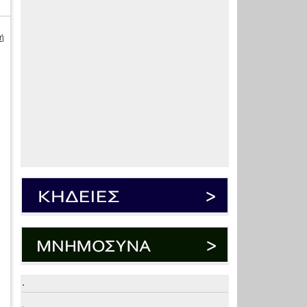
ή
.
.