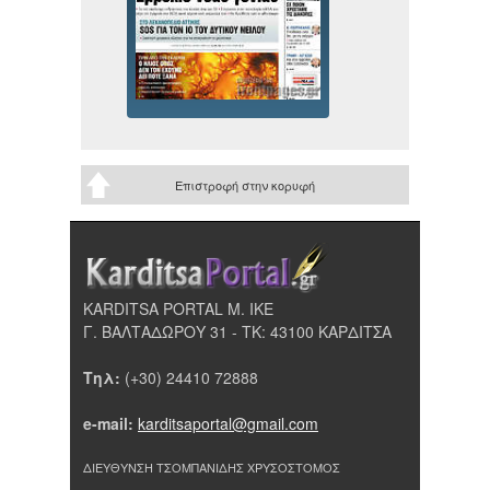
Επιστροφή στην κορυφή
KARDITSA PORTAL Μ. ΙΚΕ
Γ. ΒΑΛΤΑΔΩΡΟΥ 31 - ΤΚ: 43100 ΚΑΡΔΙΤΣΑ
Τηλ:
(+30) 24410 72888
e-mail:
karditsaportal@gmail.com
ΔΙΕΥΘΥΝΣΗ ΤΣΟΜΠΑΝΙΔΗΣ ΧΡΥΣΟΣΤΟΜΟΣ