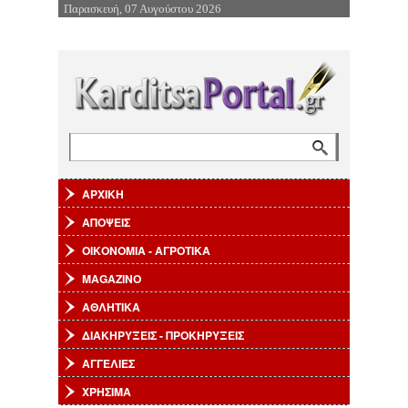
Παρασκευή, 07 Αυγούστου 2026
Επιστροφή στην Πλοήγηση
Αναζήτηση
Φόρμα αναζήτησης
ΑΡΧΙΚΗ
ΑΠΟΨΕΙΣ
ΟΙΚΟΝΟΜΙΑ - ΑΓΡΟΤΙΚΑ
MAGAZINO
ΑΘΛΗΤΙΚΑ
ΔΙΑΚΗΡΥΞΕΙΣ - ΠΡΟΚΗΡΥΞΕΙΣ
ΑΓΓΕΛΙΕΣ
ΧΡΗΣΙΜΑ