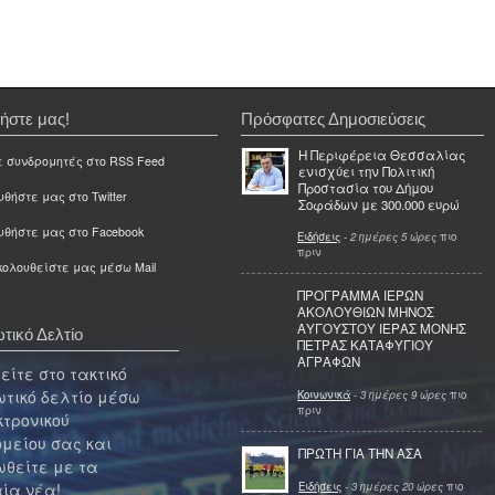
ήστε μας!
Πρόσφατες Δημοσιεύσεις
Η Περιφέρεια Θεσσαλίας
ε συνδρομητές στο RSS Feed
ενισχύει την Πολιτική
Προστασία του Δήμου
θήστε μας στο Twitter
Σοφάδων με 300.000 ευρώ
υθήστε μας στο Facebook
Ειδήσεις
-
2 ημέρες 5 ώρες
πιο
πριν
ολουθείστε μας μέσω Mail
ΠΡΟΓΡΑΜΜΑ ΙΕΡΩΝ
ΑΚΟΛΟΥΘΙΩΝ ΜΗΝΟΣ
ΑΥΓΟΥΣΤΟΥ ΙΕΡΑΣ ΜΟΝΗΣ
τικό Δελτίο
ΠΕΤΡΑΣ ΚΑΤΑΦΥΓΙΟΥ
ΑΓΡΑΦΩΝ
ίτε στο τακτικό
τικό δελτίο μέσω
Κοινωνικά
-
3 ημέρες 9 ώρες
πιο
πριν
κτρονικού
μείου σας και
ΠΡΩΤΗ ΓΙΑ ΤΗΝ ΑΣΑ
θείτε με τα
Ειδήσεις
-
3 ημέρες 20 ώρες
πιο
ία νέα!