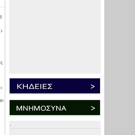
ή
ει
ες
ι
οι
.
.