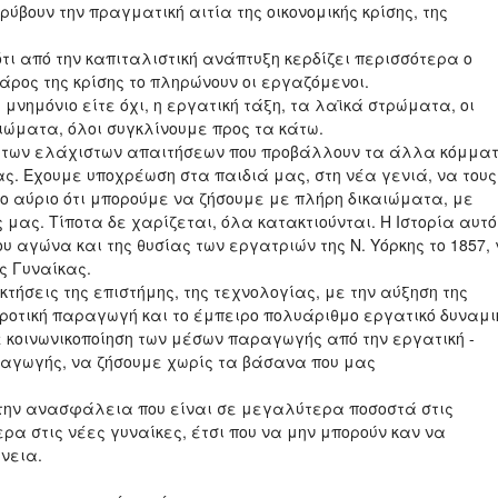
ύβουν την πραγματική αιτία της οικονομικής κρίσης, της
ότι από την καπιταλιστική ανάπτυξη κερδίζει περισσότερα ο
άρος της κρίσης το πληρώνουν οι εργαζόμενοι.
 μνημόνιο είτε όχι, η εργατική τάξη, τα λαϊκά στρώματα, οι
ιώματα, όλοι συγκλίνουμε προς τα κάτω.
ό των ελάχιστων απαιτήσεων που προβάλλουν τα άλλα κόμματ
. Εχουμε υποχρέωση στα παιδιά μας, στη νέα γενιά, να τους
το αύριο ότι μπορούμε να ζήσουμε με πλήρη δικαιώματα, με
ας. Τίποτα δε χαρίζεται, όλα κατακτιούνται. Η Ιστορία αυτό
υ αγώνα και της θυσίας των εργατριών της Ν. Υόρκης το 1857, γ
ς Γυναίκας.
κτήσεις της επιστήμης, της τεχνολογίας, με την αύξηση της
γροτική παραγωγή και το έμπειρο πολυάριθμο εργατικό δυναμι
ε κοινωνικοποίηση των μέσων παραγωγής από την εργατική -
αραγωγής, να ζήσουμε χωρίς τα βάσανα που μας
 την ανασφάλεια που είναι σε μεγαλύτερα ποσοστά στις
ρα στις νέες γυναίκες, έτσι που να μην μπορούν καν να
ένεια.