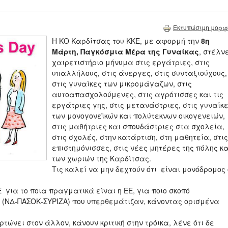
Εκτυπώσιμη μορφ
Η ΚΟ Καρδίτσας του ΚΚΕ, με αφορμή την
8η
Μάρτη, Παγκόσμια Μέρα της Γυναίκας
, στέλν
χαιρετιστήριο μήνυμα στις εργάτριες, στις
υπαλλήλους, στις άνεργες, στις συνταξιούχους,
στις γυναίκες των μικρομάγαζων, στις
αυτοαπασχολούμενες, στις αγρότισσες και τις
εργάτριες γης, στις μετανάστριες, στις γυναίκ
των μονογονεϊκών και πολύτεκνων οικογενειών,
στις μαθήτριες και σπουδάστριες στα σχολεία,
στις σχολές, στην κατάρτιση, στη μαθητεία, στις
επιστημόνισσες, στις νέες μητέρες της πόλης κα
των χωριών της Καρδίτσας.
Τις καλεί να μην δεχτούν ότι είναι μονόδρομος 
για το ποια πραγματικά είναι η ΕΕ, για ποιο σκοπό
 (ΝΔ-ΠΑΣΟΚ-ΣΥΡΙΖΑ) που υπερθεμάτιζαν, κάνοντας ορισμένα
τώνει στον άλλον, κάνουν κριτική στην τρόικα, λένε ότι δε