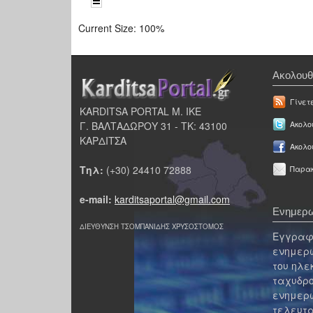
Current Size:
100%
Ακολουθ
Γίνετ
KARDITSA PORTAL Μ. ΙΚΕ
Γ. ΒΑΛΤΑΔΩΡΟΥ 31 - ΤΚ: 43100
Ακολου
ΚΑΡΔΙΤΣΑ
Ακολο
Τηλ:
(+30) 24410 72888
Παρακ
e-mail:
karditsaportal@gmail.com
Ενημερω
ΔΙΕΥΘΥΝΣΗ ΤΣΟΜΠΑΝΙΔΗΣ ΧΡΥΣΟΣΤΟΜΟΣ
Εγγραφε
ενημερω
του ηλε
ταχυδρο
ενημερω
τελευτα