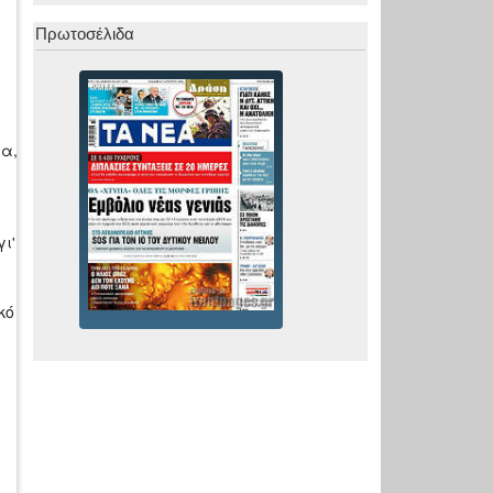
Πρωτοσέλιδα
α,
ι'
κό