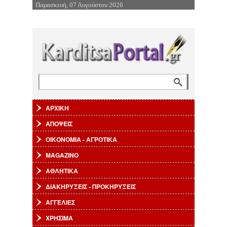
Παρασκευή, 07 Αυγούστου 2026
Επιστροφή στην Πλοήγηση
Αναζήτηση
Φόρμα αναζήτησης
ΑΡΧΙΚΗ
ΑΠΟΨΕΙΣ
ΟΙΚΟΝΟΜΙΑ - ΑΓΡΟΤΙΚΑ
MAGAZINO
ΑΘΛΗΤΙΚΑ
ΔΙΑΚΗΡΥΞΕΙΣ - ΠΡΟΚΗΡΥΞΕΙΣ
ΑΓΓΕΛΙΕΣ
ΧΡΗΣΙΜΑ