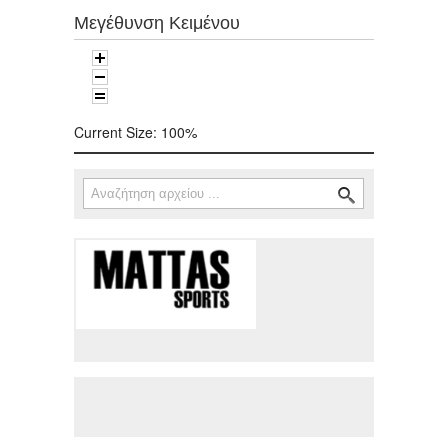
Μεγέθυνση Κειμένου
Current Size:
100%
Αναζήτηση
Φόρμα αναζήτησης