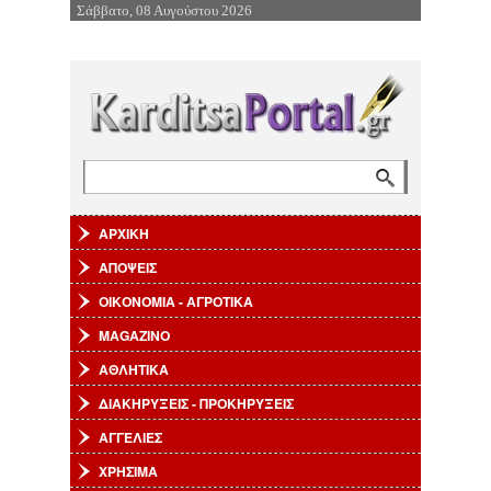
Σάββατο, 08 Αυγούστου 2026
Επιστροφή στην Πλοήγηση
Αναζήτηση
Φόρμα αναζήτησης
ΑΡΧΙΚΗ
ΑΠΟΨΕΙΣ
ΟΙΚΟΝΟΜΙΑ - ΑΓΡΟΤΙΚΑ
MAGAZINO
ΑΘΛΗΤΙΚΑ
ΔΙΑΚΗΡΥΞΕΙΣ - ΠΡΟΚΗΡΥΞΕΙΣ
ΑΓΓΕΛΙΕΣ
ΧΡΗΣΙΜΑ