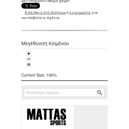
Δεν υπάρχουν ακόμα ψήφοι
Εισέλθετε στο σύστημα
ή
εγγραφείτε
για
να υποβάλετε σχόλια
Μεγέθυνση Κειμένου
Current Size:
100%
Αναζήτηση
Φόρμα αναζήτησης