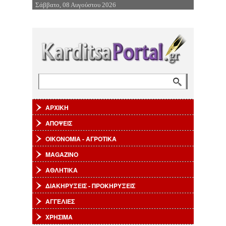
Σάββατο, 08 Αυγούστου 2026
Επιστροφή στην Πλοήγηση
Αναζήτηση
Φόρμα αναζήτησης
ΑΡΧΙΚΗ
ΑΠΟΨΕΙΣ
ΟΙΚΟΝΟΜΙΑ - ΑΓΡΟΤΙΚΑ
MAGAZINO
ΑΘΛΗΤΙΚΑ
ΔΙΑΚΗΡΥΞΕΙΣ - ΠΡΟΚΗΡΥΞΕΙΣ
ΑΓΓΕΛΙΕΣ
ΧΡΗΣΙΜΑ