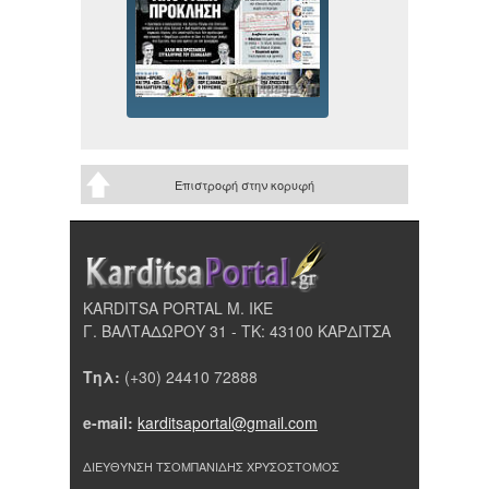
Επιστροφή στην κορυφή
KARDITSA PORTAL Μ. ΙΚΕ
Γ. ΒΑΛΤΑΔΩΡΟΥ 31 - ΤΚ: 43100 ΚΑΡΔΙΤΣΑ
Τηλ:
(+30) 24410 72888
e-mail:
karditsaportal@gmail.com
ΔΙΕΥΘΥΝΣΗ ΤΣΟΜΠΑΝΙΔΗΣ ΧΡΥΣΟΣΤΟΜΟΣ