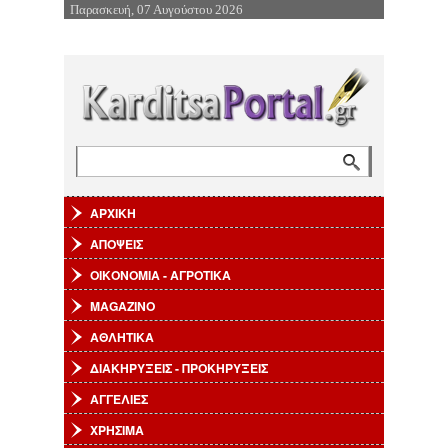
Παρασκευή, 07 Αυγούστου 2026
Επιστροφή στην Πλοήγηση
Αναζήτηση
Φόρμα αναζήτησης
ΑΡΧΙΚΗ
ΑΠΟΨΕΙΣ
ΟΙΚΟΝΟΜΙΑ - ΑΓΡΟΤΙΚΑ
MAGAZINO
ΑΘΛΗΤΙΚΑ
ΔΙΑΚΗΡΥΞΕΙΣ - ΠΡΟΚΗΡΥΞΕΙΣ
ΑΓΓΕΛΙΕΣ
ΧΡΗΣΙΜΑ