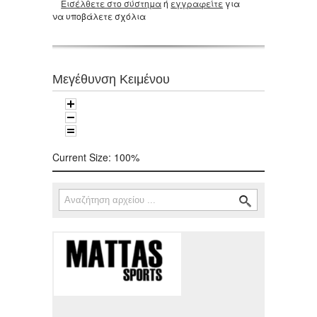
Εισέλθετε στο σύστημα
ή
εγγραφείτε
για
να υποβάλετε σχόλια
Μεγέθυνση Κειμένου
Current Size:
100%
Αναζήτηση
Φόρμα αναζήτησης