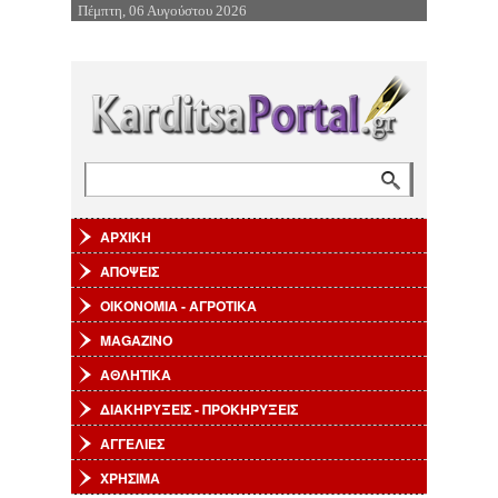
Πέμπτη, 06 Αυγούστου 2026
Επιστροφή στην Πλοήγηση
Αναζήτηση
Φόρμα αναζήτησης
ΑΡΧΙΚΗ
ΑΠΟΨΕΙΣ
ΟΙΚΟΝΟΜΙΑ - ΑΓΡΟΤΙΚΑ
MAGAZINO
ΑΘΛΗΤΙΚΑ
ΔΙΑΚΗΡΥΞΕΙΣ - ΠΡΟΚΗΡΥΞΕΙΣ
ΑΓΓΕΛΙΕΣ
ΧΡΗΣΙΜΑ