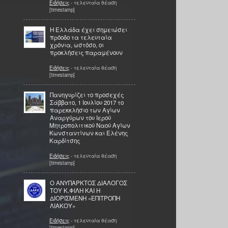
Ειδήσεις
- τελευταία θέαση
[timestamp]
H Ελλάδα έχει σημειώσει
πρόοδο τα τελευταία
χρόνια, ωστόσο, οι
προκλήσεις παραμένουν
Ειδήσεις
- τελευταία θέαση
[timestamp]
Πανηγυρίζει τo προσεχές
Σάββατο, 1 Ιουλίου 2017 το
παρεκκλήσιο των Αγίων
Αναργύρων του Ιερού
Μητροπολιτικού Ναού Αγίων
Κωνσταντίνων και Ελένης
Καρδίτσης
Ειδήσεις
- τελευταία θέαση
[timestamp]
Ο ΑΝΥΠΑΡΚΤΟΣ ΔΙΑΛΟΓΟΣ
ΤΟΥ Κ.ΦΙΛΗ ΚΑΙ Η
ΔΙΟΡΙΣΜΕΝΗ «ΕΠΙΤΡΟΠΗ
ΛΙΑΚΟΥ»
Ειδήσεις
- τελευταία θέαση
[timestamp]