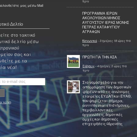
πριν
ολουθείστε μας μέσω Mail
ΠΡΟΓΡΑΜΜΑ ΙΕΡΩΝ
ΑΚΟΛΟΥΘΙΩΝ ΜΗΝΟΣ
ΑΥΓΟΥΣΤΟΥ ΙΕΡΑΣ ΜΟΝΗΣ
τικό Δελτίο
ΠΕΤΡΑΣ ΚΑΤΑΦΥΓΙΟΥ
ΑΓΡΑΦΩΝ
ίτε στο τακτικό
τικό δελτίο μέσω
Κοινωνικά
-
3 ημέρες 18 ώρες
πιο
πριν
κτρονικού
μείου σας και
ΠΡΩΤΗ ΓΙΑ ΤΗΝ ΑΣΑ
θείτε με τα
Ειδήσεις
-
4 ημέρες 5 ώρες
πιο
ία νέα!
πριν
Στο νομοσχέδιο για την
απορρόφηση των δημοτικών
φορέων από τις ανώνυμες
εταιρείες ΕΥΔΑΠ και ΕΥΑΘ,
που ψηφίζεται σήμερα,
α τεύχη
αντιτίθενται επιστήμονες,
περιβαλλοντικές
οργανώσεις, δημοτικές
αρχές και δημοτικές
επιχειρήσεις ύδρευσης