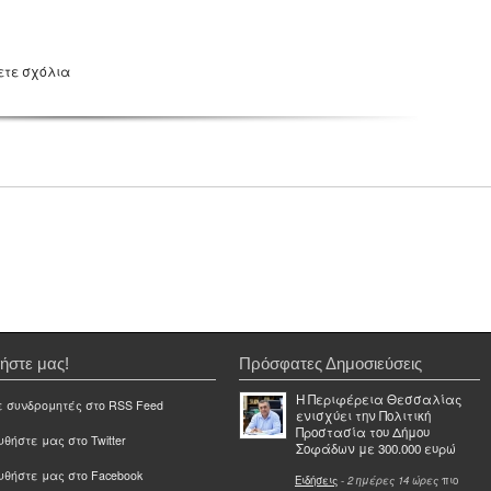
ετε σχόλια
ήστε μας!
Πρόσφατες Δημοσιεύσεις
Η Περιφέρεια Θεσσαλίας
ε συνδρομητές στο RSS Feed
ενισχύει την Πολιτική
Προστασία του Δήμου
θήστε μας στο Twitter
Σοφάδων με 300.000 ευρώ
υθήστε μας στο Facebook
Ειδήσεις
-
2 ημέρες 14 ώρες
πιο