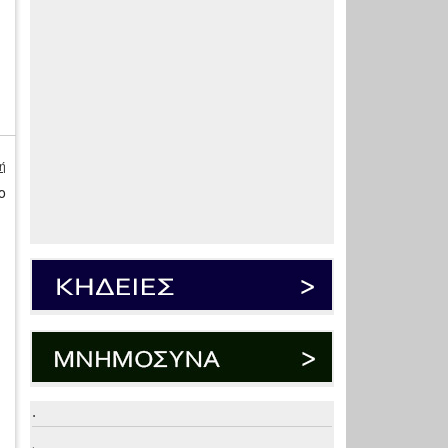
ή
ο
.
.