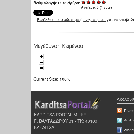
Βαθμολογήστε το άρθρο:
Average:
5
(
1
vote)
Εισέλθετε στο σύστημα
ή
εγγραφείτε
για να υποβάλ
Μεγέθυνση Κειμένου
Current Size:
100%
Ακολουθ
Γίνετ
KARDITSA PORTAL Μ. ΙΚΕ
Γ. ΒΑΛΤΑΔΩΡΟΥ 31 - ΤΚ: 43100
Ακολου
ΚΑΡΔΙΤΣΑ
Ακολο