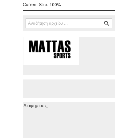
Current Size:
100%
Αναζήτηση
Φόρμα αναζήτησης
Διαφημίσεις