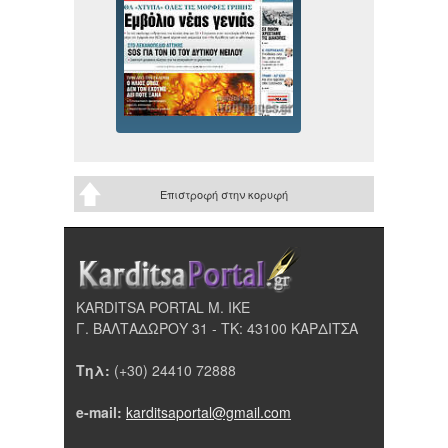
Επιστροφή στην κορυφή
KARDITSA PORTAL Μ. ΙΚΕ
Γ. ΒΑΛΤΑΔΩΡΟΥ 31 - ΤΚ: 43100 ΚΑΡΔΙΤΣΑ
Τηλ:
(+30) 24410 72888
e-mail:
karditsaportal@gmail.com