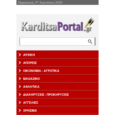
Παρασκευή, 07 Αυγούστου 2026
Επιστροφή στην Πλοήγηση
Αναζήτηση
Φόρμα αναζήτησης
ΑΡΧΙΚΗ
ΑΠΟΨΕΙΣ
ΟΙΚΟΝΟΜΙΑ - ΑΓΡΟΤΙΚΑ
MAGAZINO
ΑΘΛΗΤΙΚΑ
ΔΙΑΚΗΡΥΞΕΙΣ - ΠΡΟΚΗΡΥΞΕΙΣ
ΑΓΓΕΛΙΕΣ
ΧΡΗΣΙΜΑ