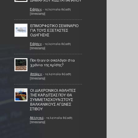
ΔΗΜΑΡΧΟΥ ΚΩΣΤΑ ΠΑΠΑΛΟΥ
Ειδήσεις
- τελευταία θέαση
[timestamp]
ΕΠΙΜΟΡΦΩΤΙΚΟ ΣΕΜΙΝΑΡΙΟ
ΓΙΑ ΤΟΥΣ ΕΞΕΤΑΣΤΕΣ
ΟΔΗΓΗΣΗΣ
Ειδήσεις
- τελευταία θέαση
[timestamp]
Που ήταν οι οικολόγοι στα
χρόνια της κρίσης?
Απόψεις
- τελευταία θέαση
[timestamp]
OI ΔΙΑΧΡΟΝΙΚΟΙ ΑΘΛΗΤΕΣ
ΤΗΣ ΚΑΡΔΙΤΣΑΣ ΠΟΥ ΘΑ
ΣΥΜΜΕΤΑΣΧΟΥΝ ΣΤΟΥΣ
ΒΑΛΚΑΝΙΚΟΥΣ ΑΓΩΝΕΣ
ΣΤΙΒΟΥ
Αθλητικά
- τελευταία θέαση
[timestamp]