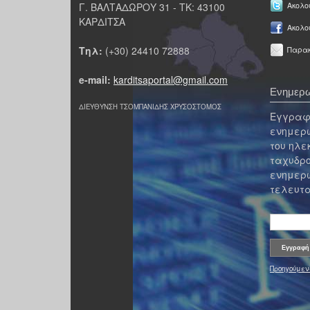
Γ. ΒΑΛΤΑΔΩΡΟΥ 31 - ΤΚ: 43100
Ακολου
ΚΑΡΔΙΤΣΑ
Ακολο
Τηλ:
(+30) 24410 72888
Παρακ
e-mail:
karditsaportal@gmail.com
Ενημερω
ΔΙΕΥΘΥΝΣΗ ΤΣΟΜΠΑΝΙΔΗΣ ΧΡΥΣΟΣΤΟΜΟΣ
Εγγραφε
ενημερω
του ηλε
ταχυδρο
ενημερω
τελευτα
Προηγούμεν