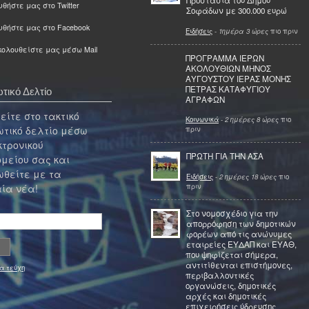
Προστασία του Δήμου
θήστε μας στο Twitter
Σοφάδων με 300.000 ευρώ
υθήστε μας στο Facebook
Ειδήσεις
-
1ημέρα 3 ώρες
πιο πριν
ολουθείστε μας μέσω Mail
ΠΡΟΓΡΑΜΜΑ ΙΕΡΩΝ
ΑΚΟΛΟΥΘΙΩΝ ΜΗΝΟΣ
ΑΥΓΟΥΣΤΟΥ ΙΕΡΑΣ ΜΟΝΗΣ
ΠΕΤΡΑΣ ΚΑΤΑΦΥΓΙΟΥ
τικό Δελτίο
ΑΓΡΑΦΩΝ
ίτε στο τακτικό
Κοινωνικά
-
2 ημέρες 8 ώρες
πιο
τικό δελτίο μέσω
πριν
κτρονικού
ΠΡΩΤΗ ΓΙΑ ΤΗΝ ΑΣΑ
μείου σας και
θείτε με τα
Ειδήσεις
-
2 ημέρες 18 ώρες
πιο
πριν
ία νέα!
Στο νομοσχέδιο για την
απορρόφηση των δημοτικών
φορέων από τις ανώνυμες
εταιρείες ΕΥΔΑΠ και ΕΥΑΘ,
που ψηφίζεται σήμερα,
αντιτίθενται επιστήμονες,
α τεύχη
περιβαλλοντικές
οργανώσεις, δημοτικές
αρχές και δημοτικές
επιχειρήσεις ύδρευσης