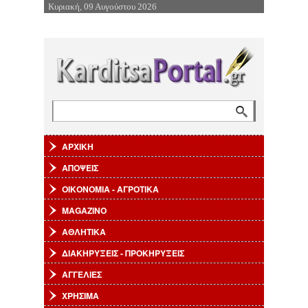
Κυριακή, 09 Αυγούστου 2026
Επιστροφή στην Πλοήγηση
Αναζήτηση
Φόρμα αναζήτησης
ΑΡΧΙΚΗ
ΑΠΟΨΕΙΣ
ΟΙΚΟΝΟΜΙΑ - ΑΓΡΟΤΙΚΑ
MAGAZINO
ΑΘΛΗΤΙΚΑ
ΔΙΑΚΗΡΥΞΕΙΣ - ΠΡΟΚΗΡΥΞΕΙΣ
ΑΓΓΕΛΙΕΣ
ΧΡΗΣΙΜΑ