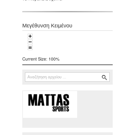
Μεγέθυνση Κειμένου
Current Size:
100%
Αναζήτηση
Φόρμα αναζήτησης