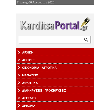
Πέμπτη, 06 Αυγούστου 2026
Επιστροφή στην Πλοήγηση
Αναζήτηση
Φόρμα αναζήτησης
ΑΡΧΙΚΗ
ΑΠΟΨΕΙΣ
ΟΙΚΟΝΟΜΙΑ - ΑΓΡΟΤΙΚΑ
MAGAZINO
ΑΘΛΗΤΙΚΑ
ΔΙΑΚΗΡΥΞΕΙΣ - ΠΡΟΚΗΡΥΞΕΙΣ
ΑΓΓΕΛΙΕΣ
ΧΡΗΣΙΜΑ